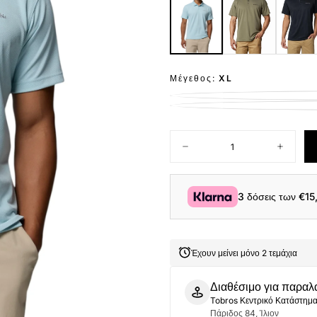
Μέγεθος:
XL
Ποσότητα
Μείωση
Αύξηση
ποσότητας
ποσότητ
για
για
Columbia
Columbi
Ανδρική
Ανδρική
3 δόσεις των
€15
Μπλούζα
Μπλούζ
Utilizer
Utilizer
Polo
Polo
AM0126-
AM0126-
482
482
Έχουν μείνει μόνο 2 τεμάχια
Σιέλ
Σιέλ
Διαθέσιμο για παραλ
Tobros Κεντρικό Κατάστημ
Πάριδος 84, Ίλιον