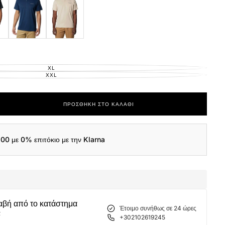
XL
ΕΚΤΌΣ
ΑΠΟΘΈΜΑΤΟΣ
XXL
ΕΚΤΌΣ
ΑΠΟΘΈΜΑΤΟΣ
ΠΡΟΣΘΉΚΗ ΣΤΟ ΚΑΛΆΘΙ
ας
a
,00
με 0% επιτόκιο με την Klarna
α
αβή από το κατάστημα
Έτοιμο συνήθως σε 24 ώρες
α
+302102619245