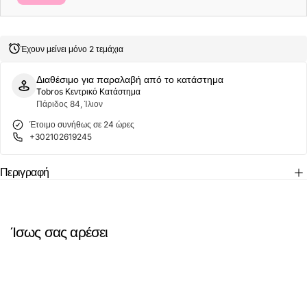
Μπλούζα
Μπλούζα
Utilizer
Utilizer
Polo
Polo
AM0126-
AM0126-
482
482
Έχουν μείνει μόνο 2 τεμάχια
Σιέλ
Σιέλ
Διαθέσιμο για παραλαβή από το κατάστημα
Tobros Κεντρικό Κατάστημα
Πάριδος 84, Ίλιον
Έτοιμο συνήθως σε 24 ώρες
+302102619245
Περιγραφή
Ίσως σας αρέσει