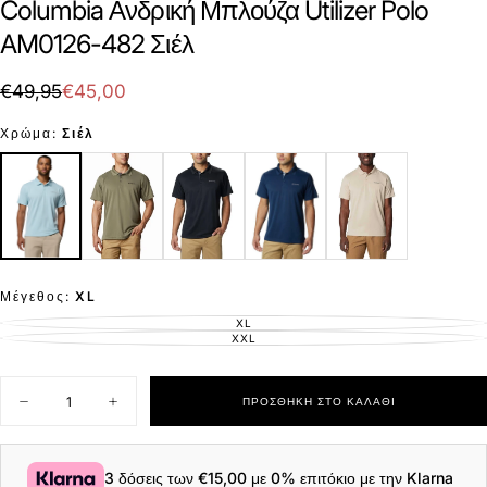
Columbia Ανδρική Μπλούζα Utilizer Polo
AM0126-482 Σιέλ
€45,00
Τιμή
Τιμή
€49,95
€45,00
με
Χρώμα:
Σιέλ
έκπτωση
Μέγεθος:
XL
XL
ΕΚΤΌΣ
ΑΠΟΘΈΜΑΤΟΣ
XXL
ΕΚΤΌΣ
ΑΠΟΘΈΜΑΤΟΣ
Ποσότητα
ΠΡΟΣΘΉΚΗ ΣΤΟ ΚΑΛΆΘΙ
Μείωση
Αύξηση
ποσότητας
ποσότητας
για
για
Columbia
Columbia
Ανδρική
Ανδρική
3 δόσεις των
€15,00
με 0% επιτόκιο με την Klarna