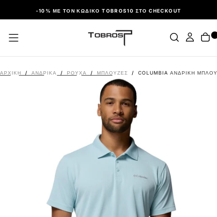
ΠΑΡΆΛΕΙΨΗ
-10% ΜΕ ΤΟΝ ΚΩΔΙΚΌ TOBROS10 ΣΤΟ CHECKOUT
ΑΡΧΙΚΉ
/
ΑΝΔΡΙΚΑ
/
ΡΟΎΧΑ
/
ΜΠΛΟΎΖΕΣ
/
COLUMBIA ΑΝΔΡΙΚΉ ΜΠΛΟΎΖ