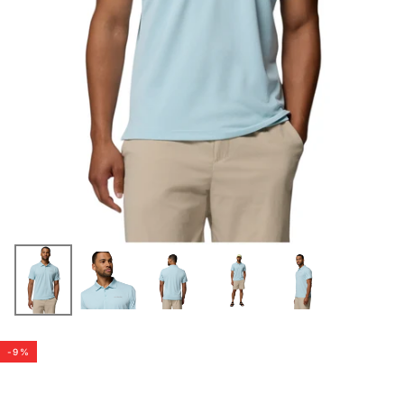
-
9
%