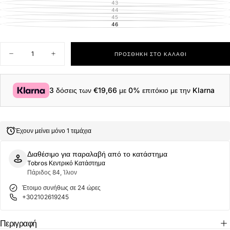
ΑΠΟΘΈΜΑΤΟΣ
43
ΕΚΤΌΣ
ΑΠΟΘΈΜΑΤΟΣ
44
ΕΚΤΌΣ
ΑΠΟΘΈΜΑΤΟΣ
45
ΕΚΤΌΣ
ΑΠΟΘΈΜΑΤΟΣ
46
ΕΚΤΌΣ
ΑΠΟΘΈΜΑΤΟΣ
Ποσότητα
ΠΡΟΣΘΉΚΗ ΣΤΟ ΚΑΛΆΘΙ
Μείωση
Αύξηση
ποσότητας
ποσότητας
για
για
U.S.
U.S.
Polo
Polo
3 δόσεις των
€19,66
με 0% επιτόκιο με την Klarna
Assn.
Assn.
CODY010B-
CODY010B-
BLK
BLK
Ανδρικά
Ανδρικά
Sneakers
Sneakers
Έχουν μείνει μόνο 1 τεμάχια
Μαύρα
Μαύρα
Διαθέσιμο για παραλαβή από το κατάστημα
Tobros Κεντρικό Κατάστημα
Πάριδος 84, Ίλιον
Έτοιμο συνήθως σε 24 ώρες
+302102619245
Περιγραφή