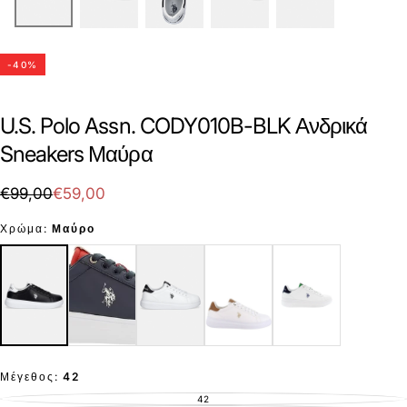
-
40
%
U.S. Polo Assn. CODY010B-BLK Ανδρικά
Sneakers Μαύρα
€59,00
Τιμή
Τιμή
€99,00
€59,00
με
Χρώμα:
Μαύρο
έκπτωση
Μέγεθος:
42
42
ΕΚΤΌΣ