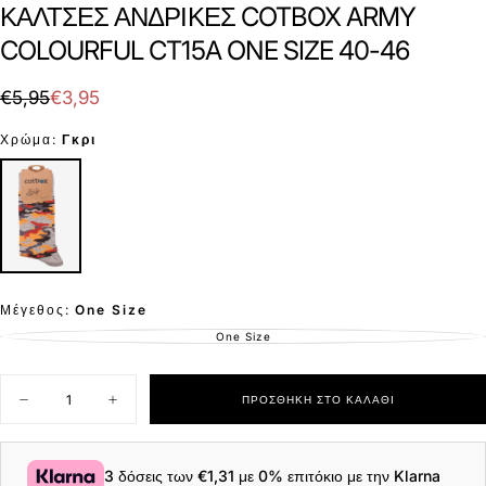
ΚΑΛΤΣΕΣ ΑΝΔΡΙΚΕΣ COTBOX ARMY
COLOURFUL CT15A ONE SIZE 40-46
€3,95
Τιμή
Τιμή
€5,95
€3,95
με
Χρώμα:
Γκρι
έκπτωση
Μέγεθος:
One Size
One Size
ΕΚΤΌΣ
ΑΠΟΘΈΜΑΤΟΣ
Ποσότητα
ΠΡΟΣΘΉΚΗ ΣΤΟ ΚΑΛΆΘΙ
Μείωση
Αύξηση
ποσότητας
ποσότητας
για
για
ΚΑΛΤΣΕΣ
ΚΑΛΤΣΕΣ
ΑΝΔΡΙΚΕΣ
ΑΝΔΡΙΚΕΣ
3 δόσεις των
€1,31
με 0% επιτόκιο με την Klarna