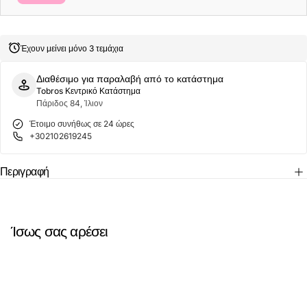
COTBOX
COTBOX
ARMY
ARMY
COLOURFUL
COLOURFUL
CT15A
CT15A
ONE
ONE
Έχουν μείνει μόνο 3 τεμάχια
SIZE
SIZE
40-
40-
46
46
Διαθέσιμο για παραλαβή από το κατάστημα
Tobros Κεντρικό Κατάστημα
Πάριδος 84, Ίλιον
Έτοιμο συνήθως σε 24 ώρες
+302102619245
Περιγραφή
Ίσως σας αρέσει