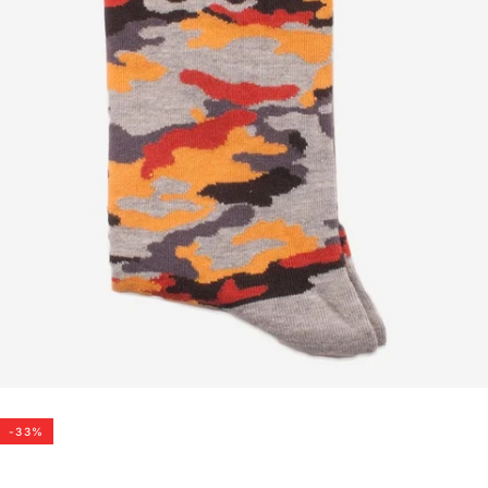
-
33
%