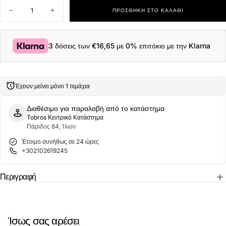
Ποσότητα
ΠΡΟΣΘΉΚΗ ΣΤΟ ΚΑΛΆΘΙ
Μείωση
Αύξηση
ποσότητας
ποσότητας
για
για
Guess
Guess
Ανδρικό
Ανδρικό
3 δόσεις των
€16,65
με 0% επιτόκιο με την Klarna
Δερμάτινο
Δερμάτινο
Παπούτσι
Παπούτσι
FMPNOILEA12-
FMPNOILEA12-
WHIBK
WHIBK
Λευκό
Λευκό
Έχουν μείνει μόνο 1 τεμάχια
Διαθέσιμο για παραλαβή από το κατάστημα
Tobros Κεντρικό Κατάστημα
Πάριδος 84, Ίλιον
Έτοιμο συνήθως σε 24 ώρες
+302102619245
Περιγραφή
Ίσως σας αρέσει