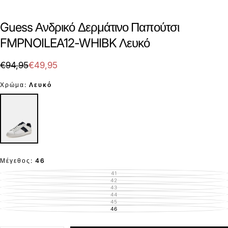
Guess Ανδρικό Δερμάτινο Παπούτσι
FMPNOILEA12-WHIBK Λευκό
€49,95
Τιμή
Τιμή
€94,95
€49,95
με
Χρώμα:
Λευκό
έκπτωση
Μέγεθος:
46
41
ΕΚΤΌΣ
ΑΠΟΘΈΜΑΤΟΣ
42
ΕΚΤΌΣ
ΑΠΟΘΈΜΑΤΟΣ
43
ΕΚΤΌΣ
ΑΠΟΘΈΜΑΤΟΣ
44
ΕΚΤΌΣ
ΑΠΟΘΈΜΑΤΟΣ
45
ΕΚΤΌΣ
ΑΠΟΘΈΜΑΤΟΣ
46
ΕΚΤΌΣ
ΑΠΟΘΈΜΑΤΟΣ