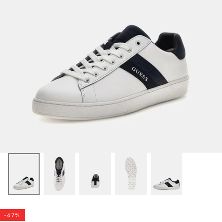
-
47
%