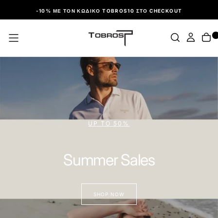
ΠΑΡΆΛΕΙΨΗ
-10% ΜΕ ΤΟΝ ΚΩΔΙΚΌ TOBROS10 ΣΤΟ CHECKOUT
UP TO 50%
Summer Sales
SHOP NOW