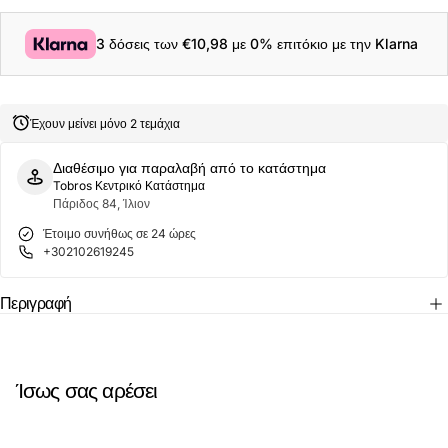
για
για
Columbia
Columbia
Ανδρικό
Ανδρικό
3 δόσεις των
€10,98
με 0% επιτόκιο με την Klarna
T-
T-
Shirt
Shirt
Csc
Csc
Logo
Logo
Back
Back
Έχουν μείνει μόνο 2 τεμάχια
2155011-
2155011-
464
464
Μπλε
Μπλε
Διαθέσιμο για παραλαβή από το κατάστημα
Tobros Κεντρικό Κατάστημα
Πάριδος 84, Ίλιον
Έτοιμο συνήθως σε 24 ώρες
+302102619245
Περιγραφή
Ίσως σας αρέσει