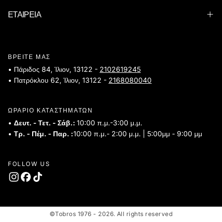
ΕΤΑΙΡΕΙΑ
ΒΡΕΙΤΕ ΜΑΣ
• Πάριδος 84, Ίλιον, 13122 -
2102619245
• Πατρόκλου 62, Ίλιον, 13122 -
2168080040
ΩΡΑΡΙΟ ΚΑΤΑΣΤΗΜΑΤΩΝ
•
Δευτ. - Τετ. - Σάβ.:
10:00 π.μ.-3:00 μ.μ.
•
Τρ. - Πέμ. - Παρ. :
10:00 π.μ.- 2:00 μ.μ. | 5:00μμ - 9:00 μμ
FOLLOW US
©Tobros 1976 - 2026. All rights reserved