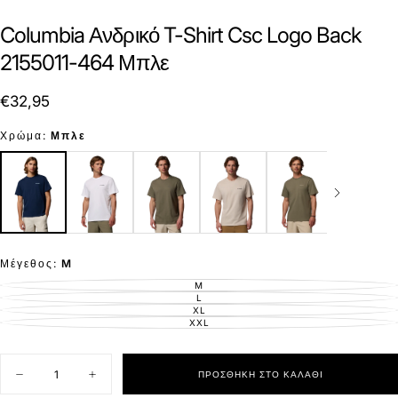
Columbia Ανδρικό T-Shirt Csc Logo Back
2155011-464 Μπλε
€32,95
Τιμή
€32,95
Χρώμα:
Μπλε
Μέγεθος:
M
M
ΕΚΤΌΣ
ΑΠΟΘΈΜΑΤΟΣ
L
ΕΚΤΌΣ
ΑΠΟΘΈΜΑΤΟΣ
XL
ΕΚΤΌΣ
ΑΠΟΘΈΜΑΤΟΣ
XXL
ΕΚΤΌΣ
ΑΠΟΘΈΜΑΤΟΣ
Ποσότητα
ΠΡΟΣΘΉΚΗ ΣΤΟ ΚΑΛΆΘΙ
Μείωση
Αύξηση
ποσότητας
ποσότητας