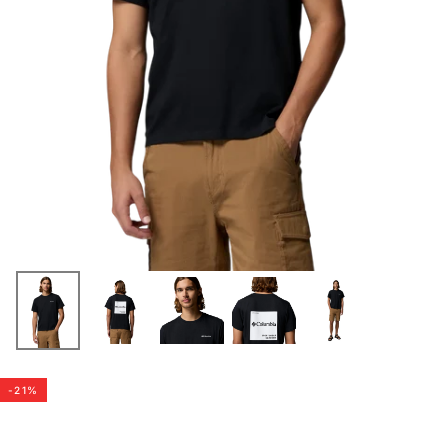
-
21
%