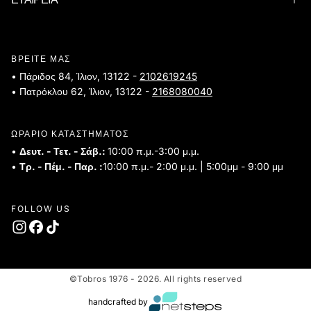
ΒΡΕΙΤΕ ΜΑΣ
• Πάριδος 84, Ίλιον, 13122 -
2102619245
• Πατρόκλου 62, Ίλιον, 13122 -
2168080040
ΩΡΑΡΙΟ ΚΑΤΑΣΤΗΜΑΤΟΣ
•
Δευτ. - Τετ. - Σάβ.:
10:00 π.μ.-3:00 μ.μ.
•
Τρ. - Πέμ. - Παρ. :
10:00 π.μ.- 2:00 μ.μ. | 5:00μμ - 9:00 μμ
FOLLOW US
©Tobros 1976 - 2026. All rights reserved
handcrafted by