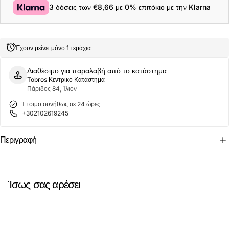
Ανδρικό
Ανδρικό
3 δόσεις των
€8,66
με 0% επιτόκιο με την Klarna
T-
T-
Shirt
Shirt
Csc
Csc
Logo
Logo
Back
Back
Έχουν μείνει μόνο 1 τεμάχια
2155011-
2155011-
010
010
Μαύρο
Μαύρο
Διαθέσιμο για παραλαβή από το κατάστημα
Tobros Κεντρικό Κατάστημα
Πάριδος 84, Ίλιον
Έτοιμο συνήθως σε 24 ώρες
+302102619245
Περιγραφή
Ίσως σας αρέσει