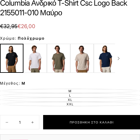
Columbia Ανδρικό T-Shirt Csc Logo Back
2155011-010 Μαύρο
€26,00
Τιμή
Τιμή
€32,95
€26,00
με
Χρώμα:
Πολύχρωμο
έκπτωση
Μέγεθος:
M
M
ΕΚΤΌΣ
ΑΠΟΘΈΜΑΤΟΣ
L
ΕΚΤΌΣ
ΑΠΟΘΈΜΑΤΟΣ
XL
ΕΚΤΌΣ
ΑΠΟΘΈΜΑΤΟΣ
XXL
ΕΚΤΌΣ
ΑΠΟΘΈΜΑΤΟΣ
Ποσότητα
ΠΡΟΣΘΉΚΗ ΣΤΟ ΚΑΛΆΘΙ
Μείωση
Αύξηση
ποσότητας
ποσότητας
για
για
Columbia
Columbia