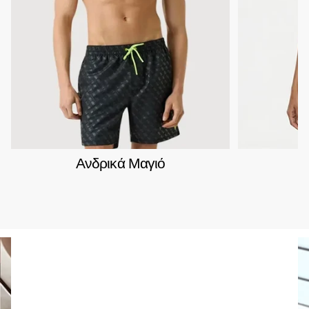
Ανδρικά Μαγιό
Γ
Fred Perry