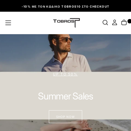
ΠΑΡΆΛΕΙΨΗ
-10% ΜΕ ΤΟΝ ΚΩΔΙΚΌ TOBROS10 ΣΤΟ CHECKOUT
ΑΝΑΚΑΛΥΨΤΕ ΤΑ MUST-HAVES
Τσάντες & Πορτοφόλια
SHOP NOW