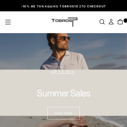
ΠΑΡΆΛΕΙΨΗ
-10% ΜΕ ΤΟΝ ΚΩΔΙΚΌ TOBROS10 ΣΤΟ CHECKOUT
ΑΝΑΚΑΛΥΨΤΕ ΤΑ MUST-HAVES
Τσάντες & Πορτοφόλια
SHOP NOW