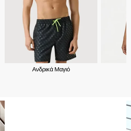
Ανδρικά Μαγιό
Γ
Fred Perry