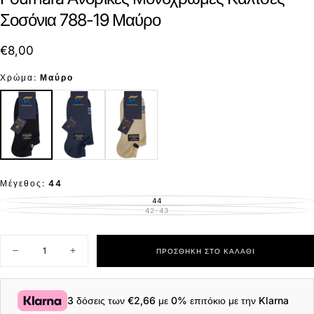
Σοσόνια 788-19 Μαύρο
€8,00
Τιμή
€8,00
Χρώμα:
Μαύρο
Μέγεθος:
44
44
ΕΚΤΌΣ
ΑΠΟΘΈΜΑΤΟΣ
42-43
ΕΚΤΌΣ
ΑΠΟΘΈΜΑΤΟΣ
Ποσότητα
ΠΡΟΣΘΉΚΗ ΣΤΟ ΚΑΛΆΘΙ
Μείωση
Αύξηση
ποσότητας
ποσότητας
για
για
Pournara
Pournara
Ανδρικές
Ανδρικές
3 δόσεις των
€2,66
με 0% επιτόκιο με την Klarna
Μονόχρωμες
Μονόχρωμες