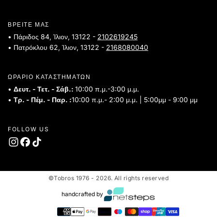
ΒΡΕΙΤΕ ΜΑΣ
• Πάριδος 84, Ίλιον, 13122 -
2102619245
• Πατρόκλου 62, Ίλιον, 13122 -
2168080040
ΩΡΑΡΙΟ ΚΑΤΑΣΤΗΜΑΤΩΝ
•
Δευτ. - Τετ. - Σάβ.:
10:00 π.μ.-3:00 μ.μ.
•
Τρ. - Πέμ. - Παρ. :
10:00 π.μ.- 2:00 μ.μ. | 5:00μμ - 9:00 μμ
FOLLOW US
©Tobros 1976 - 2026. All rights reserved
handcrafted by
Τρόποι