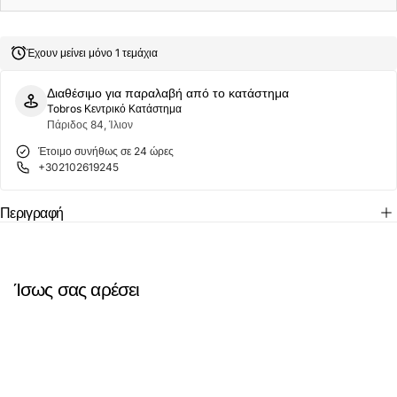
Κάλτσες
Κάλτσες
Σοσόνια
Σοσόνια
788-
788-
19
19
Έχουν μείνει μόνο 1 τεμάχια
Μαύρο
Μαύρο
Διαθέσιμο για παραλαβή από το κατάστημα
Tobros Κεντρικό Κατάστημα
Πάριδος 84, Ίλιον
Έτοιμο συνήθως σε 24 ώρες
+302102619245
Περιγραφή
Ίσως σας αρέσει