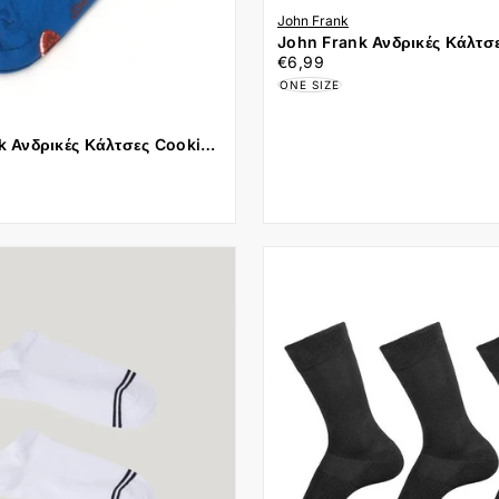
John Frank
John Frank Ανδρικές Κάλτσ
€6,99
Τιμή
ONE SIZE 40-45 JFLSFUN13
€6,99
ONE SIZE
Το καλάθι
k Ανδρικές Κάλτσες Cookies
άδ
 40-45 JFLSFUN82 Μπλε
Δεν έχουν επιλεχ