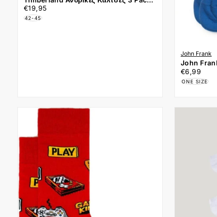
€19,95
Τιμή
Cushioned No Show Socks
€19,95
TB0A6BA3-001 Μαύρο
42-45
John Frank
John Fran
€6,99
Τιμή
ONE SIZE
€6,99
ONE SIZE