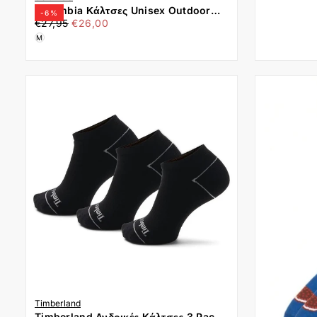
Columbia Κάλτσες Unisex Outdoor
-
6
%
€26,00
Τιμή
Ελάχιστη
Hike Crew (2 ΖΕΥΓΗ) C1173M-KHAKI
€27,95
€26,00
τιμή
CHARCOAL
M
Timberland
Timberland Ανδρικές Κάλτσες 3 Pack