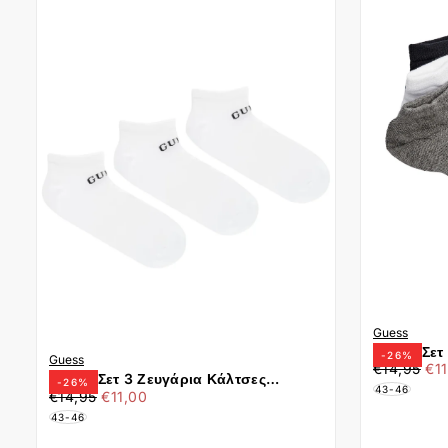
Guess
Guess Σετ
-
26
%
Guess
€11,00
Τιμή
Ελά
Σοσόνια 
€14,95
€1
Guess Σετ 3 Ζευγάρια Κάλτσες
-
26
%
τιμ
43-46
€11,00
Τιμή
Ελάχιστη
Σοσόνια U4YG50Z3F60-G011 Λευκό
€14,95
€11,00
τιμή
43-46