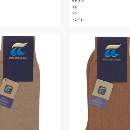
€6,99
Τιμή
10-88 Ραφ
Κάλτσες 110-15 Μπλε
€6,99
44
45
42-43