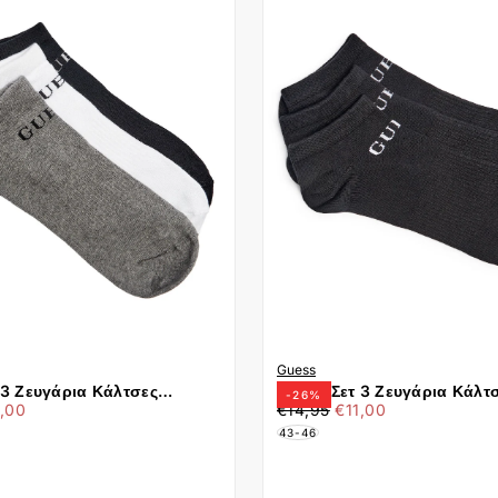
Guess
 3 Ζευγάρια Κάλτσες
Guess Σετ 3 Ζευγάρια Κάλτ
-
26
%
χιστη
€11,00
Τιμή
Ελάχιστη
U4YG50Z3F60-FJ3M Multi
Σοσόνια U4YG50Z3F60-JB
1,00
€14,95
€11,00
ή
τιμή
43-46