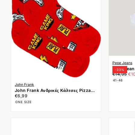
Pepe Jeans
Pepe Jeans Σετ 3 Ζευγάρια Κά
-
33
%
€10,00
Τιμή
Ελά
€14,95
€1
τιμ
41-46
John Frank
John Frank Ανδρικές Κάλτσες Pizza
€6,99
Τιμή
And Play ONE SIZE 40-45 JFLSFUN87
€6,99
Κόκκινο
ONE SIZE