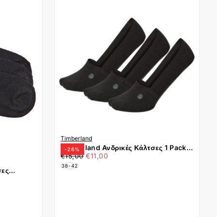
Timberland
Timberland Ανδρικές Κάλτσες 1 Pack
-
26
%
€11,00
Τιμή
Ελάχιστη
Windham No Show Socks
€15,00
€11,00
τιμή
TB0A69SA001 Μαύρο
38-42
σες
LK Μαύρο