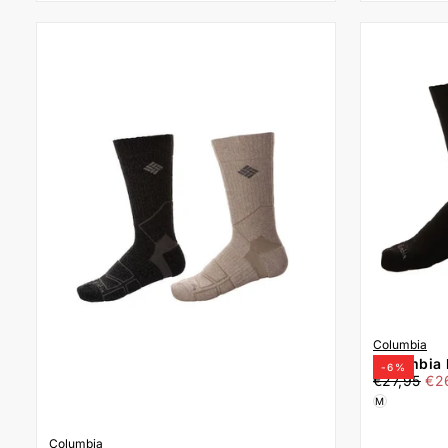
Columbia
Columbia 
-
6
%
€26,00
Τιμή
Ελά
Hike Crew
€27,95
€2
τιμ
Μαύρο
M
Columbia