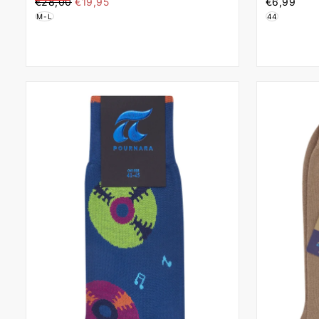
€19,95
Τιμή
Ελάχιστη
€6,99
Τιμή
Rib PMU30045-0AA
Κάλτσες 1
€28,00
€19,95
€6,99
τιμή
M-L
44