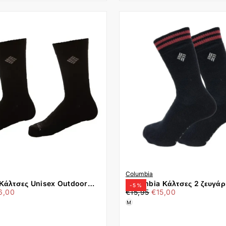
Columbia
Κάλτσες Unisex Outdoor
Columbia Κάλτσες 2 ζευγάρ
-
5
%
χιστη
€15,00
Τιμή
Ελάχιστη
 (2 ΖΕΥΓΗ) C1173M-Black
Lifestyle Thermal Crew C1175M-Black
6,00
€15,95
€15,00
ή
τιμή
Μαύρο
M