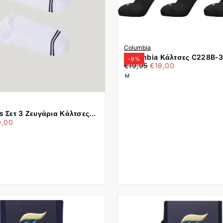
Columbia
Columbia Κάλτσες C228B-
-
9
%
€18,00
Τιμή
Ελάχιστη
BLACK UNISEX SPORTING (
€19,95
€18,00
τιμή
M
λτσες
χιστη
Σοσόνια 41-46 PMU30044-800 Λευκό
0,00
ή