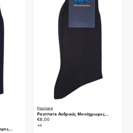
Pournara
Pournara Ανδρικές Μονόχρωμες
€8,00
Τιμή
Κάλτσες 162-19 Μαύρο
€8,00
44
ωμες