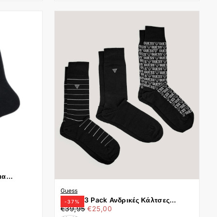
ια
Guess
Guess 3 Pack Ανδρικές Κάλτσες
-
37
%
€25,00
Τιμή
Ελάχιστη
U4BG52ZZT02T-JBLK Μαύρο
€39,95
€25,00
τιμή