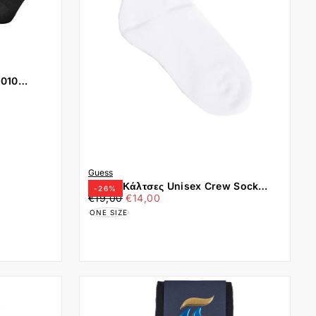
3010
3 ΖΕΥΓΗ)
Guess
Guess Κάλτσες Unisex Crew Sock
-
26
%
€14,00
Τιμή
Ελάχιστη
One Size M4BZ49Z3KA1-G011 Λευκό
€19,00
€14,00
τιμή
ONE SIZE