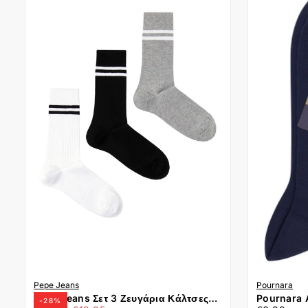
Pepe Jeans
Pournara
Pepe Jeans Σετ 3 Ζευγάρια Κάλτσες
Pournara 
-
28
%