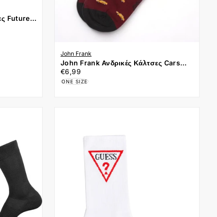
ες Future
 Γκρι
 σας είναι
John Frank
John Frank Ανδρικές Κάλτσες Cars
ειο
€6,99
Τιμή
ONE SIZE 40-45 JFLSCOOL29
€6,99
Μπορντό
ONE SIZE
θεί ακόμη προϊόντα