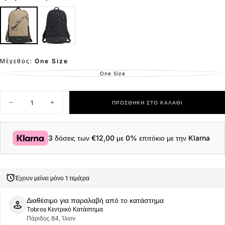
έκπτωση
Μέγεθος:
One Size
One Size
ΕΚΤΌΣ
ΑΠΟΘΈΜΑΤΟΣ
Ποσότητα
ΠΡΟΣΘΉΚΗ ΣΤΟ ΚΑΛΆΘΙ
Μείωση
Αύξηση
ποσότητας
ποσότητας
για
για
Pepe
Pepe
Jeans
Jeans
3 δόσεις των
€12,00
με 0% επιτόκιο με την Klarna
Σακίδιο
Σακίδιο
Πλάτης
Πλάτης
Kurt
Kurt
Base
Base
PM0300030-
PM0300030-
Έχουν μείνει μόνο 1 τεμάχια
848
848
Μπεζ
Μπεζ
Διαθέσιμο για παραλαβή από το κατάστημα
Tobros Κεντρικό Κατάστημα
Πάριδος 84, Ίλιον