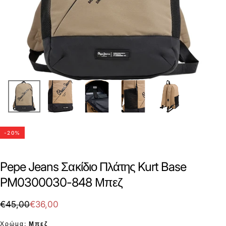
-
20
%
Pepe Jeans Σακίδιο Πλάτης Kurt Base
PM0300030-848 Μπεζ
€36,00
Τιμή
Τιμή
€45,00
€36,00
με
Χρώμα:
Μπεζ