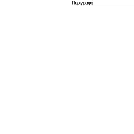
Περιγραφή
Το καλάθι
άδ
Δεν έχουν επιλεχ