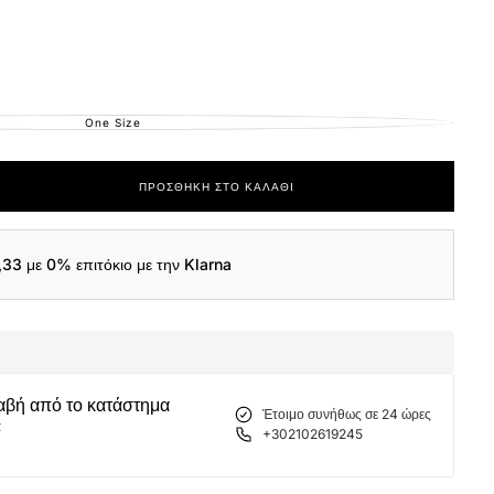
One Size
ΕΚΤΌΣ
ΑΠΟΘΈΜΑΤΟΣ
ΠΡΟΣΘΉΚΗ ΣΤΟ ΚΑΛΆΘΙ
ας
,33
με 0% επιτόκιο με την Klarna
αβή από το κατάστημα
Έτοιμο συνήθως σε 24 ώρες
α
+302102619245