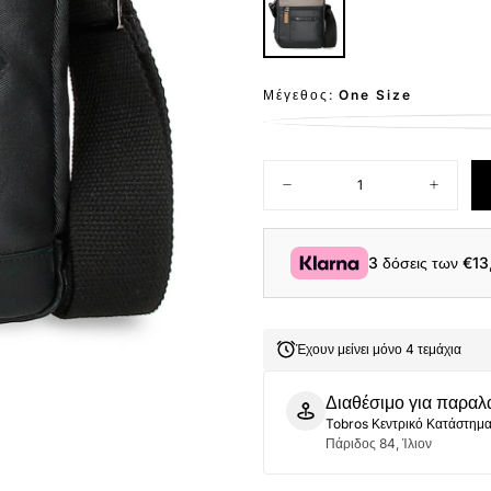
Μέγεθος:
One Size
Ποσότητα
Μείωση
Αύξηση
ποσότητας
ποσότητ
για
για
Pepe
Pepe
Jeans
Jeans
3 δόσεις των
€13
Ανδρικό
Ανδρικό
Τσαντάκι
Τσαντάκι
Ωμου
Ωμου
Cardiff
Cardiff
7635431
7635431
Έχουν μείνει μόνο 4 τεμάχια
Μαύρο
Μαύρο
Διαθέσιμο για παραλ
Tobros Κεντρικό Κατάστημ
Πάριδος 84, Ίλιον