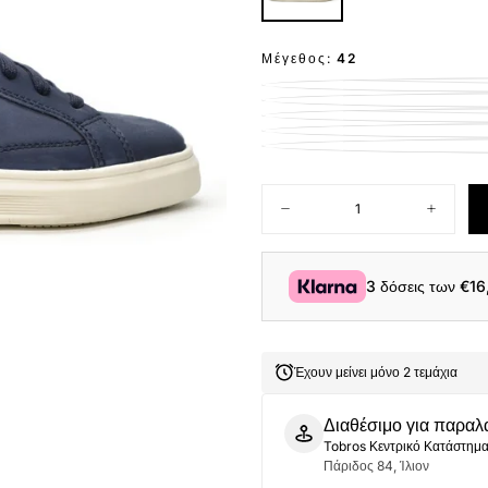
Μέγεθος:
42
Ποσότητα
Μείωση
Αύξηση
ποσότητας
ποσότητ
για
για
HAWKINS
HAWKIN
SNEAKER
SNEAK
3 δόσεις των
€16
7979
7979
NAVY
NAVY
Έχουν μείνει μόνο 2 τεμάχια
Διαθέσιμο για παραλ
Tobros Κεντρικό Κατάστημ
Πάριδος 84, Ίλιον