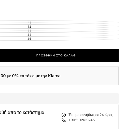
41
ΕΚΤΌΣ
ΑΠΟΘΈΜΑΤΟΣ
42
ΕΚΤΌΣ
ΑΠΟΘΈΜΑΤΟΣ
43
ΕΚΤΌΣ
ΑΠΟΘΈΜΑΤΟΣ
44
ΕΚΤΌΣ
ΑΠΟΘΈΜΑΤΟΣ
45
ΕΚΤΌΣ
ΑΠΟΘΈΜΑΤΟΣ
ΠΡΟΣΘΉΚΗ ΣΤΟ ΚΑΛΆΘΙ
ας
S
ER
,00
με 0% επιτόκιο με την Klarna
αβή από το κατάστημα
Έτοιμο συνήθως σε 24 ώρες
α
+302102619245