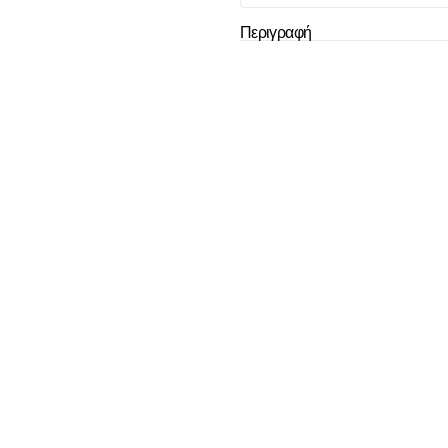
Το καλάθι
Περιγραφή
άδ
Δεν έχουν επιλεχ