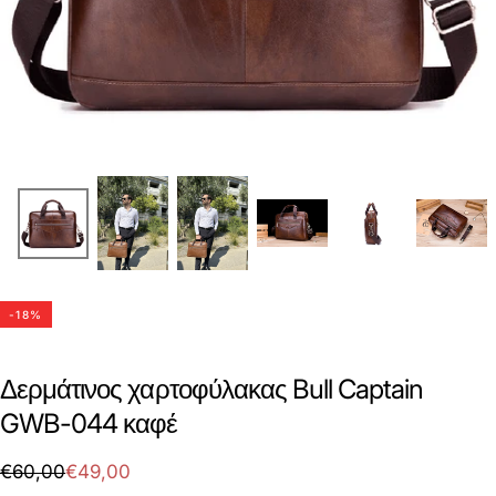
-
18
%
Δερμάτινος χαρτοφύλακας Bull Captain
GWB-044 καφέ
€49,00
Τιμή
Τιμή
€60,00
€49,00