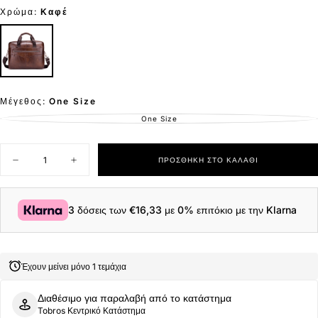
με
Χρώμα:
Καφέ
έκπτωση
Μέγεθος:
One Size
One Size
ΕΚΤΌΣ
ΑΠΟΘΈΜΑΤΟΣ
Ποσότητα
ΠΡΟΣΘΉΚΗ ΣΤΟ ΚΑΛΆΘΙ
Μείωση
Αύξηση
ποσότητας
ποσότητας
για
για
Δερμάτινος
Δερμάτινος
χαρτοφύλακας
χαρτοφύλακας
3 δόσεις των
€16,33
με 0% επιτόκιο με την Klarna
Bull
Bull
Captain
Captain
GWB-
GWB-
044
044
καφέ
καφέ
Έχουν μείνει μόνο 1 τεμάχια
Διαθέσιμο για παραλαβή από το κατάστημα
Tobros Κεντρικό Κατάστημα