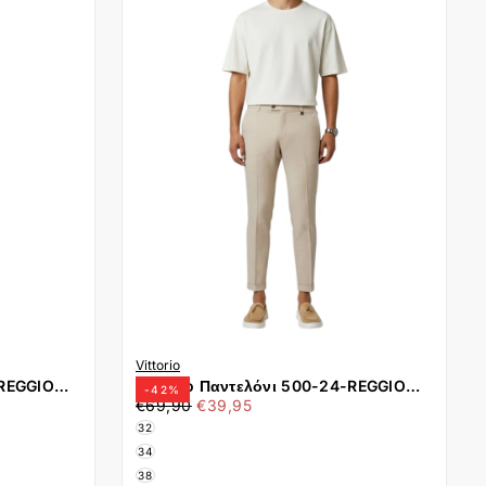
Vittorio
-REGGIO
Vittorio Παντελόνι 500-24-REGGIO
-
42
%
€39,95
Τιμή
Ελάχιστη
BEIGE
€69,90
€39,95
τιμή
32
34
38