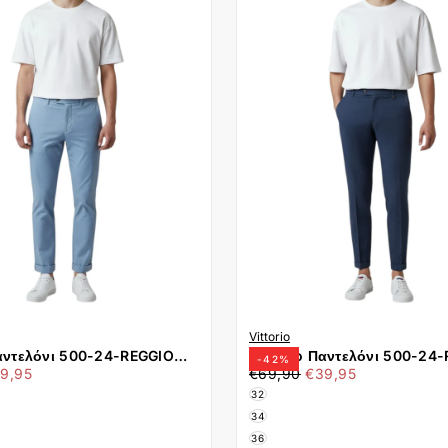
Vittorio
Παντελόνι 500-24-REGGIO
Vittorio Παντελόνι 500-24
-
42
%
άχιστη
€39,95
Τιμή
Ελάχιστη
BLUE
9,95
€69,90
€39,95
μή
τιμή
32
34
36