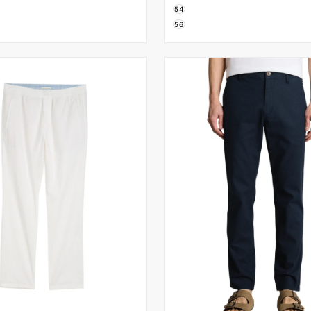
54
56