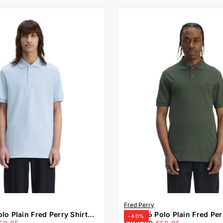
Fred Perry
lo Plain Fred Perry Shirt
Ανδρικό Polo Plain Fred Per
-
40
%
λάχιστη
€59,95
Τιμή
Ελάχιστη
 Σιέλ
M6000-Z86 Πράσινο