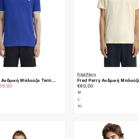
Fred Perry
y Ανδρική Μπλούζα Twin
Fred Perry Ανδρική Μπλούζ
λάχιστη
€60,00
Τιμή
olo M3600-99A Μπλε
T-Shirt M3519-30B Εκρού
69,00
€60,00
ιμή
M
L
XL