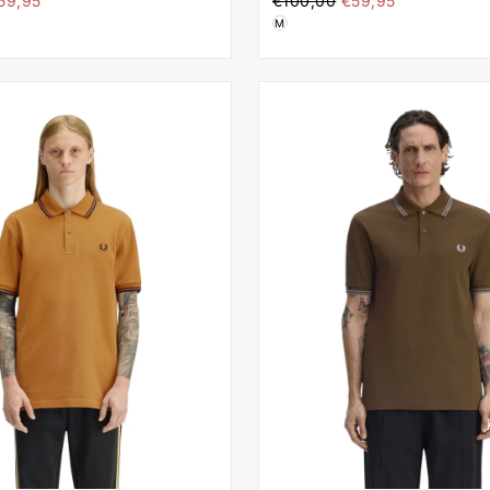
59,95
€100,00
€59,95
ιμή
τιμή
M