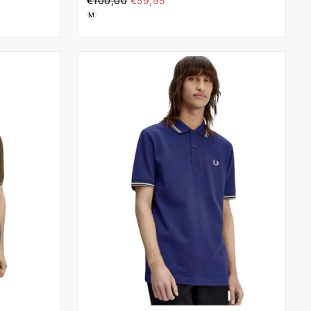
€100,00
€59,95
τιμή
M