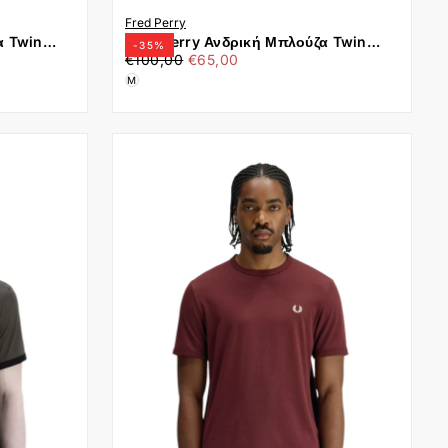
Fred Perry
α Twin
Fred Perry Ανδρική Μπλούζα Twin
-
35
%
€65,00
Τιμή
Ελάχιστη
αφέ
Tipped Polo M3600-48A Μπλε
€100,00
€65,00
τιμή
M