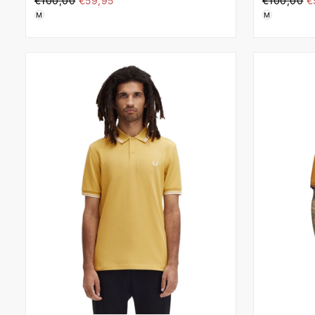
€100,00
€59,95
€100,00
€
τιμή
τ
M
M