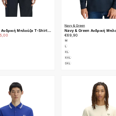
Navy & Green
y Ανδρική Μπλούζα Τ-Shirt
Navy & Green Ανδρική Μπλ
άχιστη
€69,90
Τιμή
ed M1588-52A Navy
Μακρυμάνικη 24GE.500.8 M
5,00
€69,90
ή
M
L
XL
XXL
3XL