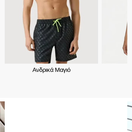
Ανδρικά Μαγιό
Γ
Fred Perry