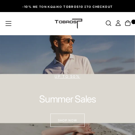
ΠΑΡΆΛΕΙΨΗ
-10% ΜΕ ΤΟΝ ΚΩΔΙΚΌ TOBROS10 ΣΤΟ CHECKOUT
UP TO 50%
Summer Sales
SHOP NOW