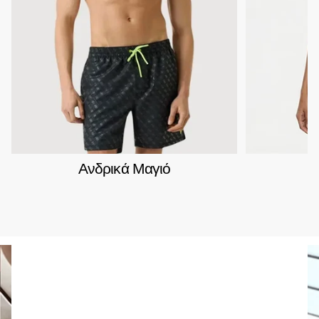
Ανδρικά Μαγιό
Γ
Fred Perry