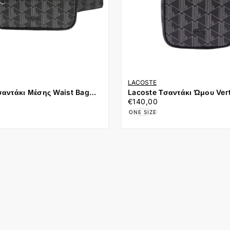
LACOSTE
σαντάκι Μέσης Waist Bag
Lacoste Τσαντάκι Ώμου Vertical
€140,00
Τιμή
-Monogram Noir Gris
Camera Bag NH4410LX-Mo
€140,00
Noir Gris
ONE SIZE