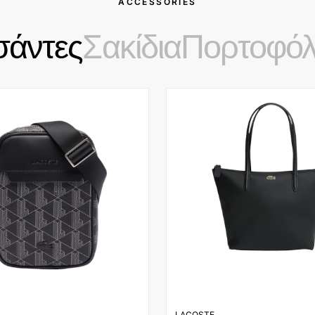
ACCESSORIES
σάντες
Σακίδια
Πορτοφόλ
LACOSTE