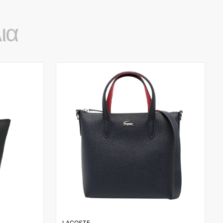
ια
LACOSTE