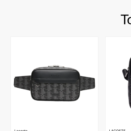
Τ
Lacoste
LACOSTE