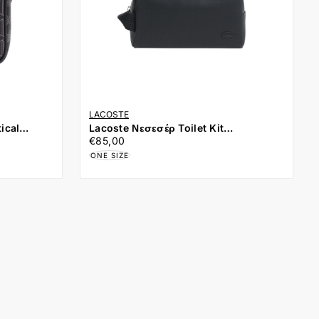
LACOSTE
Lacoste Νεσεσέρ Toilet Kit
€85,00
Τιμή
nogram
NH4426HC-000 Μαύρο
€85,00
ONE SIZE