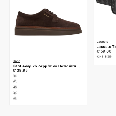
Lacoste
Lacoste Τ
€159,00
Τιμή
NH4004LX
€159,00
ONE SIZE
Gant
Gant Ανδρικό Δερμάτινο Παπούτσι
€139,95
Τιμή
Kinzoon 33633382-G399 Καφέ
€139,95
41
42
43
44
45