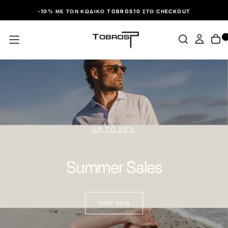
ΠΑΡΆΛΕΙΨΗ
-10% ΜΕ ΤΟΝ ΚΩΔΙΚΌ TOBROS10 ΣΤΟ CHECKOUT
UP TO 50%
Summer Sales
SHOP NOW