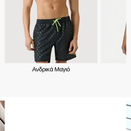
Ανδρικά Μαγιό
Γ
Fred Perry