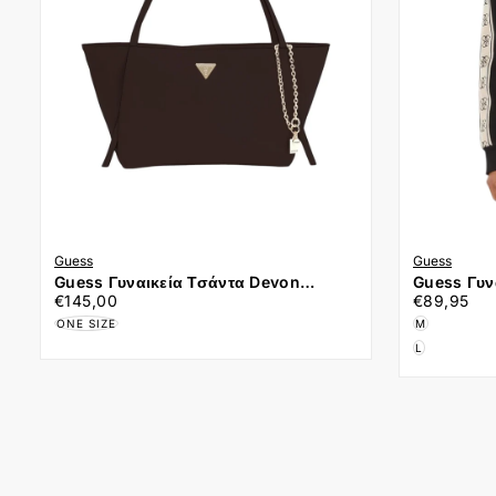
Guess
Guess
Guess Γυναικεία Τσάντα Devon
Guess Γυνα
€145,00
Τιμή
€89,95
Τιμή
HWBG9745230-Brown
V2YQ16KB
€145,00
€89,95
ONE SIZE
M
L