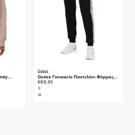
Guess
tney
Guess Γυναικείο Παντελόνι Φόρμας
€89,95
Τιμή
Britney V2YB15KB3P2-JBLK Μαύρο
€89,95
S
M