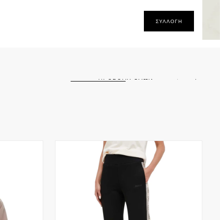
ΣΥΛΛΟΓΉ
 σας είναι
ειο
ΠΡΟΒΟΛΗ ΟΛΩΝ
θεί ακόμη προϊόντα