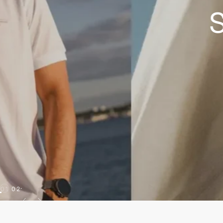
Τ
01
02