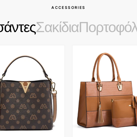
ACCESSORIES
σάντες
Σακίδια
Πορτοφόλ