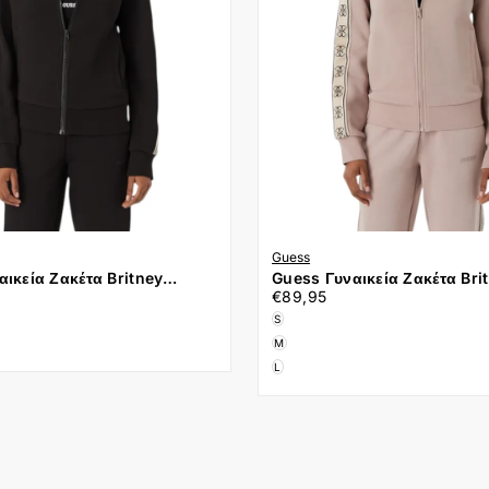
Guess
ικεία Ζακέτα Britney
Guess Γυναικεία Ζακέτα Bri
€89,95
Τιμή
3P2-JBLK Μαύρο
V2YQ16KB3P2-G4Q9 Ροζ
€89,95
S
M
L