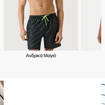
Ανδρικά Μαγιό
Γ
Fred Perry