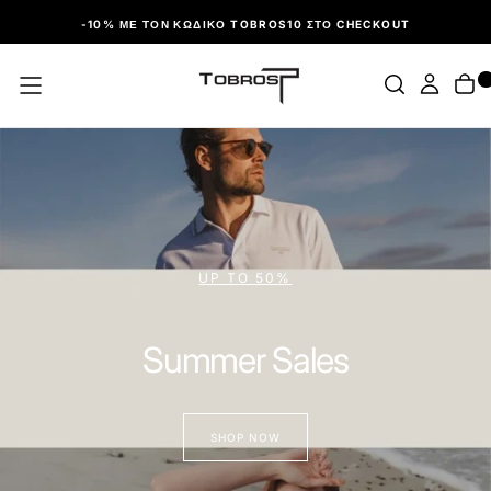
ΠΑΡΆΛΕΙΨΗ
-10% ΜΕ ΤΟΝ ΚΩΔΙΚΌ TOBROS10 ΣΤΟ CHECKOUT
ΑΝΑΚΑΛΥΨΤΕ ΤΑ MUST-HAVES
Τσάντες & Πορτοφόλι
SHOP NOW