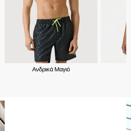
Ανδρικά Μαγιό
Γ
Fred Perry