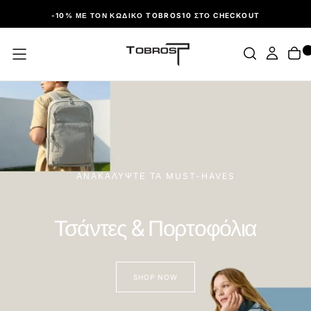
ΠΑΡΆΛΕΙΨΗ
-10% ΜΕ ΤΟΝ ΚΩΔΙΚΌ TOBROS10 ΣΤΟ CHECKOUT
ΑΝΑΚΑΛΥΨΤΕ ΤΑ MUST-HAVES
Τσάντες & Πορτοφόλια
SHOP NOW