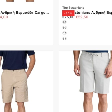
The Bostonians
r Ανδρική Βερμούδα Cargo
The Bostonians Ανδρική Β
-
30
%
άχιστη
€52,50
Τιμή
Ελάχιστη
94-CJZ0 Μπεζ
Cargo 3EN202610|B050GY 
4,00
€75,00
€52,50
ή
τιμή
48
50
52
54