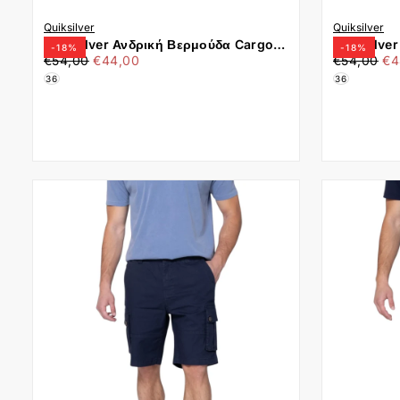
Quiksilver
Quiksilver
Quiksilver Ανδρική Βερμούδα Cargo
Quiksilve
-
18
%
-
18
%
€44,00
Τιμή
Ελάχιστη
€44,00
Τιμή
Ελ
EQYWS03894-TMZ0 Χακί
EQYWS038
€54,00
€44,00
€54,00
€4
τιμή
τιμ
36
36