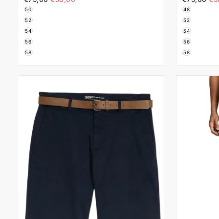
τιμή
τιμ
Μπεζ
BLUE Μπλ
50
48
52
52
54
54
56
56
58
58