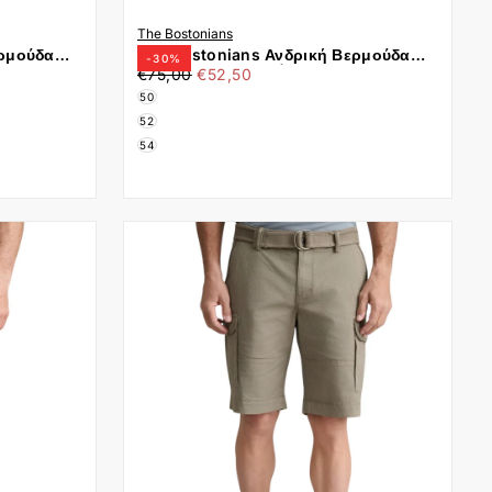
The Bostonians
ερμούδα
The Bostonians Ανδρική Βερμούδα
-
30
%
€52,50
Τιμή
Ελάχιστη
Γκρι
Cargo 3EN202610|B370OL Χακί
€75,00
€52,50
τιμή
50
52
54