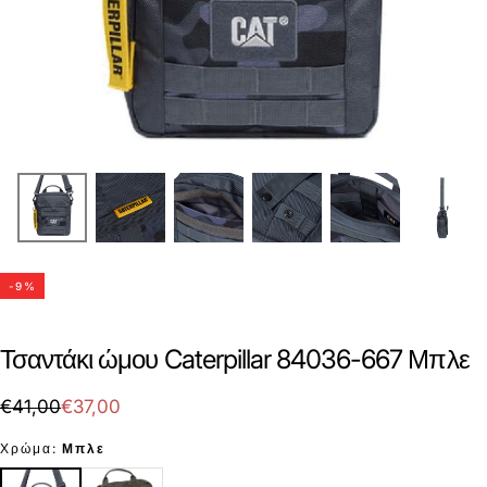
-
9
%
Τσαντάκι ώμου Caterpillar 84036-667 Μπλε
€37,00
Τιμή
Τιμή
€41,00
€37,00
με
Χρώμα:
Μπλε
έκπτωση