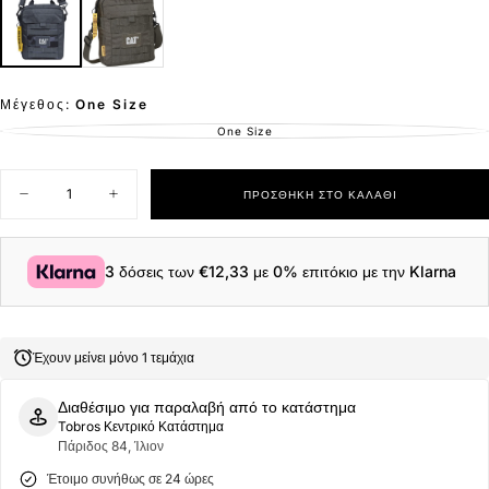
Μέγεθος:
One Size
One Size
ΕΚΤΌΣ
ΑΠΟΘΈΜΑΤΟΣ
Ποσότητα
ΠΡΟΣΘΉΚΗ ΣΤΟ ΚΑΛΆΘΙ
Μείωση
Αύξηση
ποσότητας
ποσότητας
για
για
Τσαντάκι
Τσαντάκι
ώμου
ώμου
3 δόσεις των
€12,33
με 0% επιτόκιο με την Klarna
Caterpillar
Caterpillar
84036-
84036-
667
667
Μπλε
Μπλε
Έχουν μείνει μόνο 1 τεμάχια
Διαθέσιμο για παραλαβή από το κατάστημα
Tobros Κεντρικό Κατάστημα
Πάριδος 84, Ίλιον
Έτοιμο συνήθως σε 24 ώρες