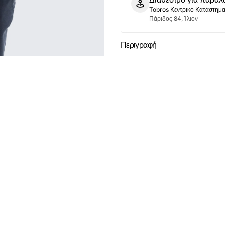
Σκούρο
Σκούρο
Tobros Κεντρικό Κατάστημ
Πάριδος 84, Ίλιον
Το καλάθι
Περιγραφή
άδ
Δεν έχουν επιλεχ