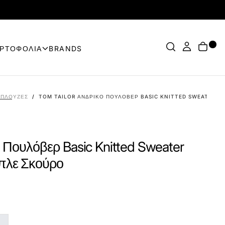
ΟΡΤΟΦΟΛΙΑ
BRANDS
ΠΛΟΎΖΕΣ
/
TOM TAILOR ΑΝΔΡΙΚΌ ΠΟΥΛΌΒΕΡ BASIC KNITTED SWEATER 10
ό Πουλόβερ Basic Knitted Sweater
πλε Σκούρο