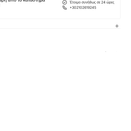
Έτοιμο συνήθως σε 24 ώρες
α
+302102619245
 σας είναι
ειο
θεί ακόμη προϊόντα