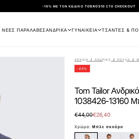
-10% ΜΕ ΤΟΝ ΚΩΔΙΚΌ TOBROS10 ΣΤΟ CHECKOUT
ΝΕΕΣ ΠΑΡΑΛΑΒΕΣ
ΑΝΔΡΙΚΑ
ΓΥΝΑΙΚΕΙΑ
ΤΣΑΝΤΕΣ & Π
ΑΡΧΙΚΉ
/
ΑΝΔΡΙΚΑ
/
ΡΟΎΧΑ
/
Μ
-
40
%
Tom Tailor Ανδρικ
1038426-13160 Μ
€26,40
Τιμή
Τιμή
€44,00
€26,40
με
Χρώμα:
Μπλε σκούρο
έκπτωση