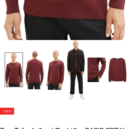
-
29
%