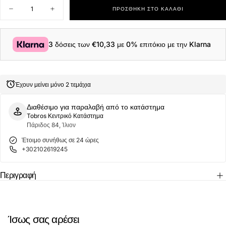
Ποσότητα
ΠΡΟΣΘΉΚΗ ΣΤΟ ΚΑΛΆΘΙ
Μείωση
Αύξηση
ποσότητας
ποσότητας
για
για
Tom
Tom
Tailor
Tailor
3 δόσεις των
€10,33
με 0% επιτόκιο με την Klarna
Ανδρικό
Ανδρικό
Πουλόβερ
Πουλόβερ
BASIC
BASIC
CREW
CREW
Neck
Neck
Έχουν μείνει μόνο 2 τεμάχια
Sweater
Sweater
1027661-
1027661-
32620
32620
Διαθέσιμο για παραλαβή από το κατάστημα
Μπορντό
Μπορντό
Tobros Κεντρικό Κατάστημα
Πάριδος 84, Ίλιον
Έτοιμο συνήθως σε 24 ώρες
+302102619245
Περιγραφή
Ίσως σας αρέσει