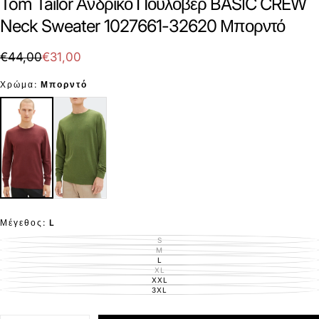
Tom Tailor Ανδρικό Πουλόβερ BASIC CREW
Neck Sweater 1027661-32620 Μπορντό
€31,00
Τιμή
Τιμή
€44,00
€31,00
με
Χρώμα:
Μπορντό
έκπτωση
Μέγεθος:
L
S
ΕΚΤΌΣ
ΑΠΟΘΈΜΑΤΟΣ
M
ΕΚΤΌΣ
ΑΠΟΘΈΜΑΤΟΣ
L
ΕΚΤΌΣ
ΑΠΟΘΈΜΑΤΟΣ
XL
ΕΚΤΌΣ
ΑΠΟΘΈΜΑΤΟΣ
XXL
ΕΚΤΌΣ
ΑΠΟΘΈΜΑΤΟΣ
3XL
ΕΚΤΌΣ
ΑΠΟΘΈΜΑΤΟΣ