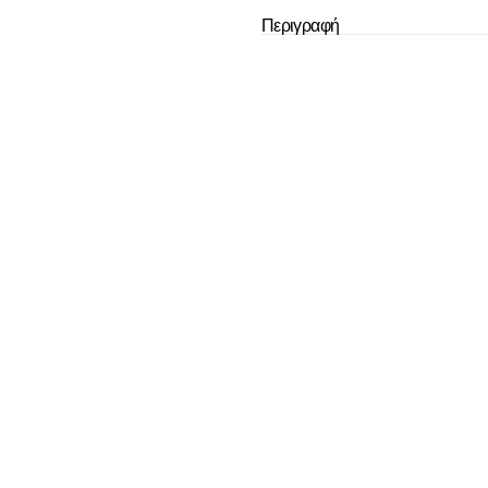
Το καλάθι
Περιγραφή
άδ
Δεν έχουν επιλεχ