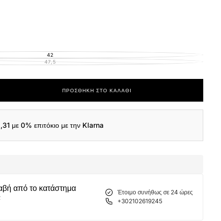
42
ΕΚΤΌΣ
ΑΠΟΘΈΜΑΤΟΣ
47,5
ΕΚΤΌΣ
ΑΠΟΘΈΜΑΤΟΣ
ΠΡΟΣΘΉΚΗ ΣΤΟ ΚΑΛΆΘΙ
ας
nd
,31
με 0% επιτόκιο με την Klarna
κά
α
DCF13
αβή από το κατάστημα
Έτοιμο συνήθως σε 24 ώρες
α
+302102619245