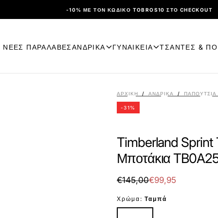
-10% ΜΕ ΤΟΝ ΚΩΔΙΚΌ TOBROS10 ΣΤΟ CHECKOUT
ΝΕΕΣ ΠΑΡΑΛΑΒΕΣ
ΑΝΔΡΙΚΑ
ΓΥΝΑΙΚΕΙΑ
ΤΣΑΝΤΕΣ & Π
ΑΡΧΙΚΉ
/
ΑΝΔΡΙΚΑ
/
ΠΑΠΟΎΤΣΙΑ
-
31
%
Timberland Sprint
Μποτάκια TB0A2
€99,95
Τιμή
Τιμή
€145,00
€99,95
με
Χρώμα:
Ταμπά
έκπτωση