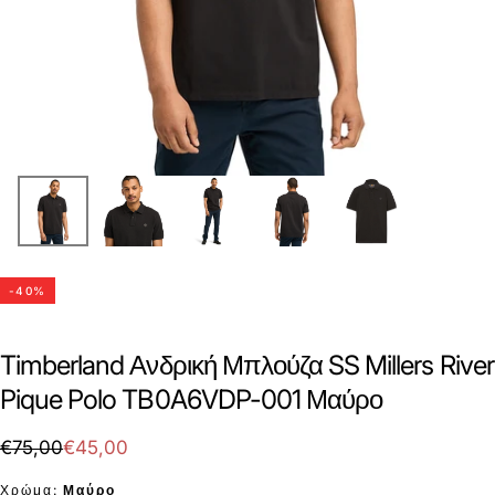
-
40
%
Timberland Ανδρική Μπλούζα SS Millers River
Pique Polo TB0A6VDP-001 Μαύρο
€45,00
Τιμή
Τιμή
€75,00
€45,00
με
Χρώμα:
Μαύρο