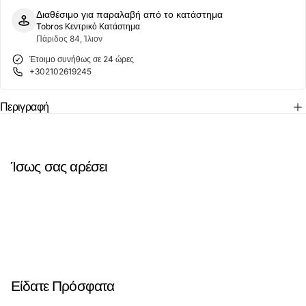
001
001
Διαθέσιμο για παραλαβή από το κατάστημα
Μαύρο
Μαύρο
Tobros Κεντρικό Κατάστημα
Πάριδος 84, Ίλιον
Έτοιμο συνήθως σε 24 ώρες
+302102619245
Περιγραφή
Ίσως σας αρέσει
Είδατε Πρόσφατα