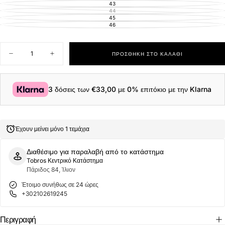
ΑΠΟΘΈΜΑΤΟΣ
43
ΕΚΤΌΣ
ΑΠΟΘΈΜΑΤΟΣ
44
ΕΚΤΌΣ
ΑΠΟΘΈΜΑΤΟΣ
45
ΕΚΤΌΣ
ΑΠΟΘΈΜΑΤΟΣ
46
ΕΚΤΌΣ
ΑΠΟΘΈΜΑΤΟΣ
Ποσότητα
ΠΡΟΣΘΉΚΗ ΣΤΟ ΚΑΛΆΘΙ
Μείωση
Αύξηση
ποσότητας
ποσότητας
για
για
Sebago
Sebago
Ανδρικά
Ανδρικά
3 δόσεις των
€33,00
με 0% επιτόκιο με την Klarna
Παπούτσια
Παπούτσια
Δερμάτινα
Δερμάτινα
Ιστιοπλοικά
Ιστιοπλοικά
Portland
Portland
Flesh
Flesh
Έχουν μείνει μόνο 1 τεμάχια
Out
Out
L7111PTW-
L7111PTW-
909R
909R
Διαθέσιμο για παραλαβή από το κατάστημα
Πράσινο
Πράσινο
Tobros Κεντρικό Κατάστημα
Πάριδος 84, Ίλιον
Έτοιμο συνήθως σε 24 ώρες
+302102619245
Περιγραφή