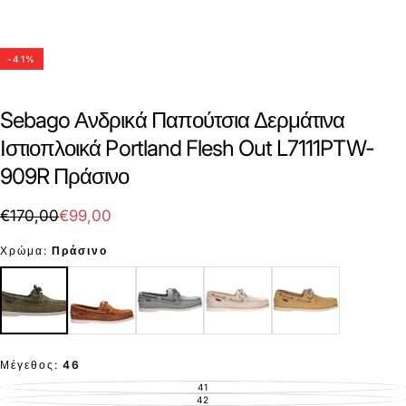
-
41
%
Sebago Ανδρικά Παπούτσια Δερμάτινα
Ιστιοπλοικά Portland Flesh Out L7111PTW-
909R Πράσινο
€99,00
Τιμή
Τιμή
€170,00
€99,00
με
Χρώμα:
Πράσινο
έκπτωση
Μέγεθος:
46
41
ΕΚΤΌΣ
ΑΠΟΘΈΜΑΤΟΣ
42
ΕΚΤΌΣ