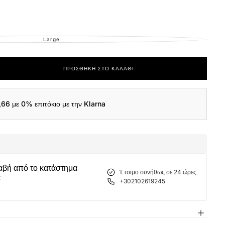
Large
ΕΚΤΌΣ
ΑΠΟΘΈΜΑΤΟΣ
ΠΡΟΣΘΉΚΗ ΣΤΟ ΚΑΛΆΘΙ
ας
,66
με 0% επιτόκιο με την Klarna
1
αβή από το κατάστημα
Έτοιμο συνήθως σε 24 ώρες
α
+302102619245