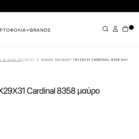
ΟΡΤΟΦΟΛΙΑ
BRANDS
Α
/
ΕΊΔΗ ΤΑΞΙΔΊΟΥ
/
ΣΆΚΟΣ ΤΑΞΙΔΊΟΥ 70Χ29Χ31 CARDINAL 8358 ΜΑΎΡΟ
0Χ29Χ31 Cardinal 8358 μαύρο