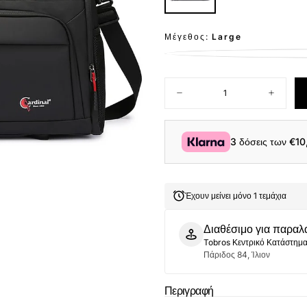
Μέγεθος:
Large
Ποσότητα
Μείωση
Αύξηση
ποσότητας
ποσότητ
για
για
Σάκος
Σάκος
Ταξιδίου
Ταξιδίου
3 δόσεις των
€10
70Χ29Χ31
70Χ29Χ3
Cardinal
Cardinal
8358
8358
μαύρο
μαύρο
Έχουν μείνει μόνο 1 τεμάχια
Διαθέσιμο για παραλ
Tobros Κεντρικό Κατάστημ
Πάριδος 84, Ίλιον
Περιγραφή