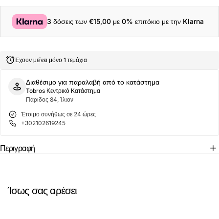
για
για
Quiksilver
Quiksilver
Stretch
Stretch
3 δόσεις των
€15,00
με 0% επιτόκιο με την Klarna
Piped
Piped
Volley
Volley
16
16
´´Ανδρικό
´´Ανδρικό
Μαγιό
Μαγιό
Έχουν μείνει μόνο 1 τεμάχια
EQYJV04211-
EQYJV04211-
KVJ0
KVJ0
Μαύρο
Μαύρο
Διαθέσιμο για παραλαβή από το κατάστημα
Tobros Κεντρικό Κατάστημα
Πάριδος 84, Ίλιον
Έτοιμο συνήθως σε 24 ώρες
+302102619245
Περιγραφή
Ίσως σας αρέσει