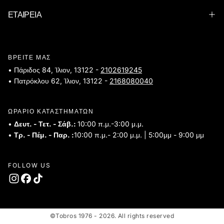
ΕΤΑΙΡΕΙΑ
ΒΡΕΙΤΕ ΜΑΣ
• Πάριδος 84, Ίλιον, 13122 -
2102619245
• Πατρόκλου 62, Ίλιον, 13122 -
2168080040
ΩΡΑΡΙΟ ΚΑΤΑΣΤΗΜΑΤΩΝ
•
Δευτ. - Τετ. - Σάβ.:
10:00 π.μ.-3:00 μ.μ.
•
Τρ. - Πέμ. - Παρ. :
10:00 π.μ.- 2:00 μ.μ. | 5:00μμ - 9:00 μμ
FOLLOW US
©Tobros 1976 - 2026. All rights reserved