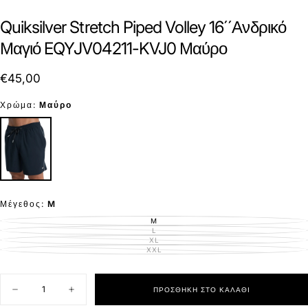
Quiksilver Stretch Piped Volley 16´´Ανδρικό
Μαγιό EQYJV04211-KVJ0 Μαύρο
€45,00
Τιμή
€45,00
Χρώμα:
Μαύρο
Μέγεθος:
M
M
ΕΚΤΌΣ
ΑΠΟΘΈΜΑΤΟΣ
L
ΕΚΤΌΣ
ΑΠΟΘΈΜΑΤΟΣ
XL
ΕΚΤΌΣ
ΑΠΟΘΈΜΑΤΟΣ
XXL
ΕΚΤΌΣ
ΑΠΟΘΈΜΑΤΟΣ
Ποσότητα
ΠΡΟΣΘΉΚΗ ΣΤΟ ΚΑΛΆΘΙ
Μείωση
Αύξηση
ποσότητας
ποσότητας