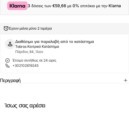
Checkin
Checkin
3 δόσεις των
€59,66
με 0% επιτόκιο με την Klarna
Lug
Lug
100L
100L
Bαλίτσα
Bαλίτσα
Tρόλεϊ
Tρόλεϊ
EQYBL03205-
EQYBL03205-
Έχουν μείνει μόνο 2 τεμάχια
KVJ0
KVJ0
Μαύρο
Μαύρο
Διαθέσιμο για παραλαβή από το κατάστημα
Tobros Κεντρικό Κατάστημα
Πάριδος 84, Ίλιον
Έτοιμο συνήθως σε 24 ώρες
+302102619245
Περιγραφή
Ίσως σας αρέσει