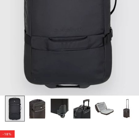
-
18
%