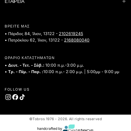
ΕΤΑΙΡΕΙΑ
ΒΡΕΙΤΕ ΜΑΣ
• Πάριδος 84, Ίλιον, 13122 -
2102619245
• Πατρόκλου 62, Ίλιον, 13122 -
2168080040
ΩΡΑΡΙΟ ΚΑΤΑΣΤΗΜΑΤΩΝ
•
Δευτ. - Τετ. - Σάβ.:
10:00 π.μ.-3:00 μ.μ.
•
Τρ. - Πέμ. - Παρ. :
10:00 π.μ.- 2:00 μ.μ. | 5:00μμ - 9:00 μμ
FOLLOW US
©Tobros 1976 - 2026. All rights reserved
handcrafted by