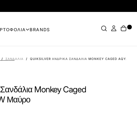
ΟΡΤΟΦΟΛΙΑ
BRANDS
/
ΣΑΝΔΆΛΙΑ
/
QUIKSILVER ΑΝΔΡΙΚΆ ΣΑΝΔΆΛΙΑ MONKEY CAGED AQYAL10
κά Σανδάλια Monkey Caged
W Μαύρο