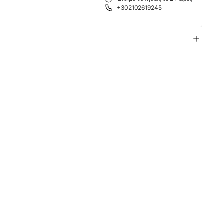
α
+302102619245
 σας είναι
ειο
θεί ακόμη προϊόντα