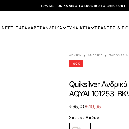
-10% ΜΕ ΤΟΝ ΚΩΔΙΚΌ TOBROS10 ΣΤΟ CHECKOUT
ΝΕΕΣ ΠΑΡΑΛΑΒΕΣ
ΑΝΔΡΙΚΑ
ΓΥΝΑΙΚΕΙΑ
ΤΣΑΝΤΕΣ & Π
ΑΡΧΙΚΉ
/
ΑΝΔΡΙΚΑ
/
ΠΑΠΟΎΤΣΙΑ
-
69
%
Quiksilver Ανδρι
AQYAL101253-BK
€19,95
Τιμή
Τιμή
€65,00
€19,95
με
Χρώμα:
Μαύρο
έκπτωση