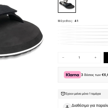
Μέγεθος:
41
Ποσότητα
Μείωση
Αύξηση
ποσότητας
ποσότητ
για
για
Quiksilver
Quiksilve
Ανδρικά
Ανδρικά
3 δόσεις των
€6,
Σανδάλια
Σανδάλι
Monkey
Monkey
Caged
Caged
AQYAL101253-
AQYAL10
BKW
BKW
Έχουν μείνει μόνο 1 τεμάχια
Μαύρο
Μαύρο
Διαθέσιμο για παραλ