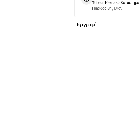
Tobros Κεντρικό Κατάστημ
Πάριδος 84, Ίλιον
Το καλάθι
Περιγραφή
άδ
Δεν έχουν επιλεχ