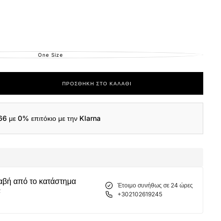
One Size
ΕΚΤΌΣ
ΑΠΟΘΈΜΑΤΟΣ
ΠΡΟΣΘΉΚΗ ΣΤΟ ΚΑΛΆΘΙ
ας
66
με 0% επιτόκιο με την Klarna
υών
αβή από το κατάστημα
Έτοιμο συνήθως σε 24 ώρες
α
+302102619245