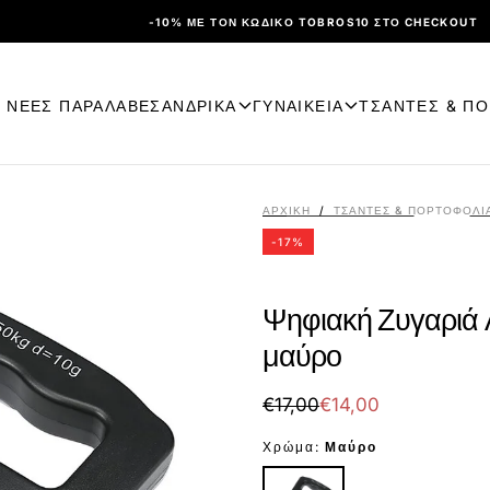
-10% ΜΕ ΤΟΝ ΚΩΔΙΚΌ TOBROS10 ΣΤΟ CHECKOUT
ΝΕΕΣ ΠΑΡΑΛΑΒΕΣ
ΑΝΔΡΙΚΑ
ΓΥΝΑΙΚΕΙΑ
ΤΣΑΝΤΕΣ & Π
ΑΡΧΙΚΉ
/
ΤΣΑΝΤΕΣ & ΠΟΡΤΟΦΟΛΙ
-
17
%
Ψηφιακή Ζυγαριά 
μαύρο
€14,00
Τιμή
Τιμή
€17,00
€14,00
με
Χρώμα:
Μαύρο
έκπτωση