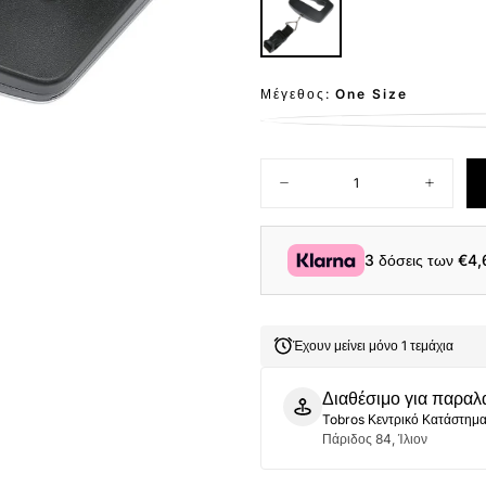
Μέγεθος:
One Size
Ποσότητα
Μείωση
Αύξηση
ποσότητας
ποσότητ
για
για
Ψηφιακή
Ψηφιακή
Ζυγαριά
Ζυγαριά
3 δόσεις των
€4,
Αποσκευών
Αποσκε
Ταξιδιού
Ταξιδιού
Cardinal
Cardinal
203
203
μαύρο
μαύρο
Έχουν μείνει μόνο 1 τεμάχια
Διαθέσιμο για παραλ
Tobros Κεντρικό Κατάστημ
Πάριδος 84, Ίλιον