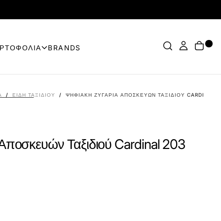
ΟΡΤΟΦΟΛΙΑ
BRANDS
Α
/
ΕΊΔΗ ΤΑΞΙΔΊΟΥ
/
ΨΗΦΙΑΚΉ ΖΥΓΑΡΙΆ ΑΠΟΣΚΕΥΏΝ ΤΑΞΙΔΙΟΎ CARDINAL 
Αποσκευών Ταξιδιού Cardinal 203