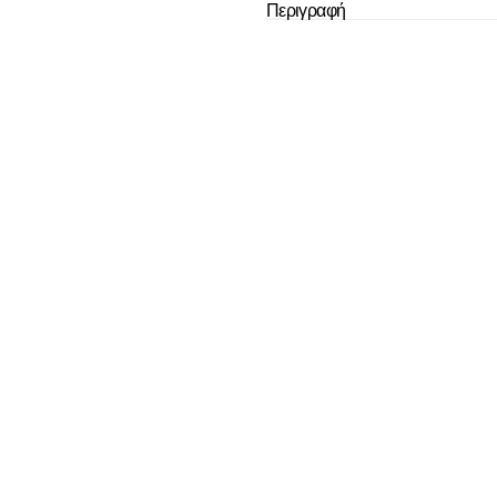
Περιγραφή
Το καλάθι
άδ
Δεν έχουν επιλεχ