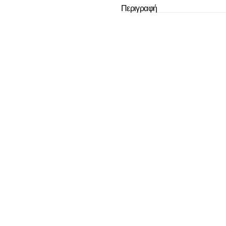
Το καλάθι
Περιγραφή
άδ
Δεν έχουν επιλεχ