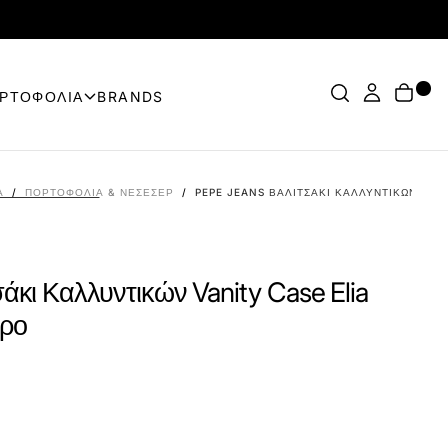
ΟΡΤΟΦΟΛΙΑ
BRANDS
Α
/
ΠΟΡΤΟΦΌΛΙΑ & ΝΕΣΕΣΈΡ
/
PEPE JEANS ΒΑΛΙΤΣΆΚΙ ΚΑΛΛΥΝΤΙΚΏΝ VAN
άκι Καλλυντικών Vanity Case Elia
ρο