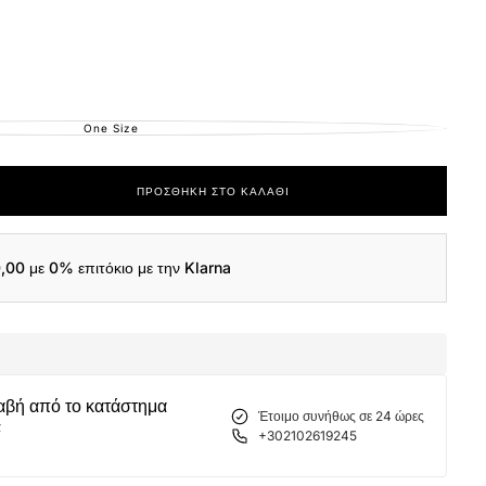
One Size
ΕΚΤΌΣ
ΑΠΟΘΈΜΑΤΟΣ
ΠΡΟΣΘΉΚΗ ΣΤΟ ΚΑΛΆΘΙ
ας
,00
με 0% επιτόκιο με την Klarna
ι
ικών
αβή από το κατάστημα
Έτοιμο συνήθως σε 24 ώρες
α
+302102619245