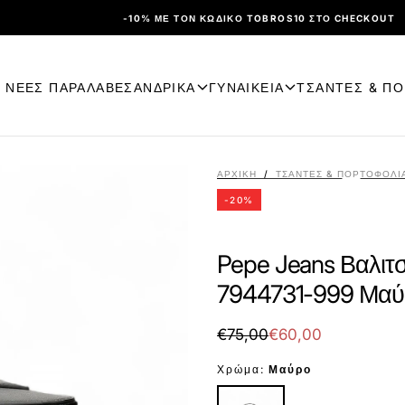
-10% ΜΕ ΤΟΝ ΚΩΔΙΚΌ TOBROS10 ΣΤΟ CHECKOUT
ΝΕΕΣ ΠΑΡΑΛΑΒΕΣ
ΑΝΔΡΙΚΑ
ΓΥΝΑΙΚΕΙΑ
ΤΣΑΝΤΕΣ & Π
ΑΡΧΙΚΉ
/
ΤΣΑΝΤΕΣ & ΠΟΡΤΟΦΟΛΙ
-
20
%
Pepe Jeans Βαλιτσ
7944731-999 Μαύ
€60,00
Τιμή
Τιμή
€75,00
€60,00
με
Χρώμα:
Μαύρο
έκπτωση