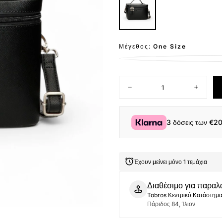
Μέγεθος:
One Size
Ποσότητα
Μείωση
Αύξηση
ποσότητας
ποσότητ
για
για
Pepe
Pepe
Jeans
Jeans
3 δόσεις των
€20
Βαλιτσάκι
Βαλιτσάκ
Καλλυντικών
Καλλυντ
Vanity
Vanity
Case
Case
Elia
Elia
Έχουν μείνει μόνο 1 τεμάχια
7944731-
7944731-
999
999
Μαύρο
Μαύρο
Διαθέσιμο για παραλ
Tobros Κεντρικό Κατάστημ
Πάριδος 84, Ίλιον