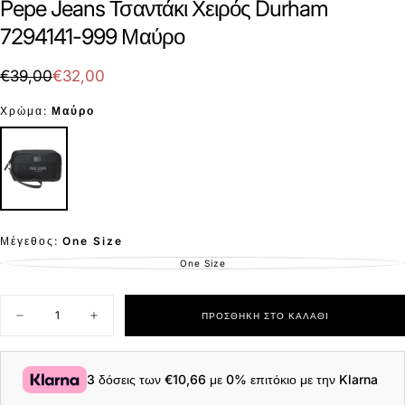
Pepe Jeans Τσαντάκι Χειρός Durham
7294141-999 Μαύρο
€32,00
Τιμή
Τιμή
€39,00
€32,00
με
Χρώμα:
Μαύρο
έκπτωση
Μέγεθος:
One Size
One Size
ΕΚΤΌΣ
ΑΠΟΘΈΜΑΤΟΣ
Ποσότητα
ΠΡΟΣΘΉΚΗ ΣΤΟ ΚΑΛΆΘΙ
Μείωση
Αύξηση
ποσότητας
ποσότητας
για
για
Pepe
Pepe
Jeans
Jeans
3 δόσεις των
€10,66
με 0% επιτόκιο με την Klarna
Τσαντάκι
Τσαντάκι
Χειρός
Χειρός