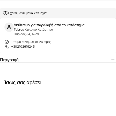
Durham
Durham
7294141-
7294141-
999
999
Έχουν μείνει μόνο 2 τεμάχια
Μαύρο
Μαύρο
Διαθέσιμο για παραλαβή από το κατάστημα
Tobros Κεντρικό Κατάστημα
Πάριδος 84, Ίλιον
Έτοιμο συνήθως σε 24 ώρες
+302102619245
Περιγραφή
Ίσως σας αρέσει