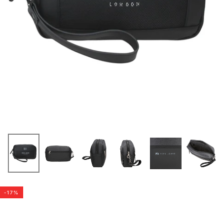
-
17
%