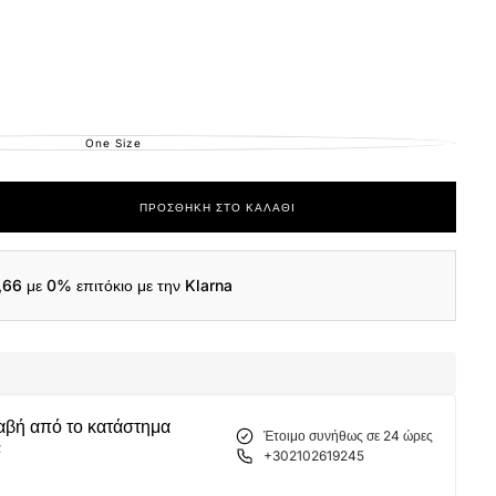
One Size
ΕΚΤΌΣ
ΑΠΟΘΈΜΑΤΟΣ
ΠΡΟΣΘΉΚΗ ΣΤΟ ΚΑΛΆΘΙ
ας
,66
με 0% επιτόκιο με την Klarna
αβή από το κατάστημα
Έτοιμο συνήθως σε 24 ώρες
α
+302102619245