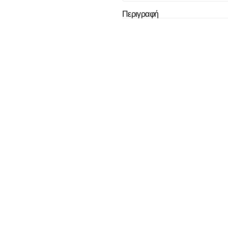
Περιγραφή
Το καλάθι
άδ
Δεν έχουν επιλεχ