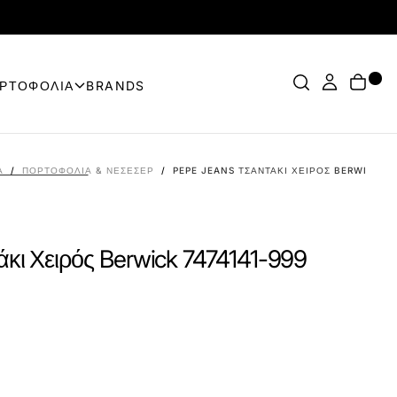
ΟΡΤΟΦΟΛΙΑ
BRANDS
Α
/
ΠΟΡΤΟΦΌΛΙΑ & ΝΕΣΕΣΈΡ
/
PEPE JEANS ΤΣΑΝΤΆΚΙ ΧΕΙΡΌΣ BERWICK 7
κι Χειρός Berwick 7474141-999