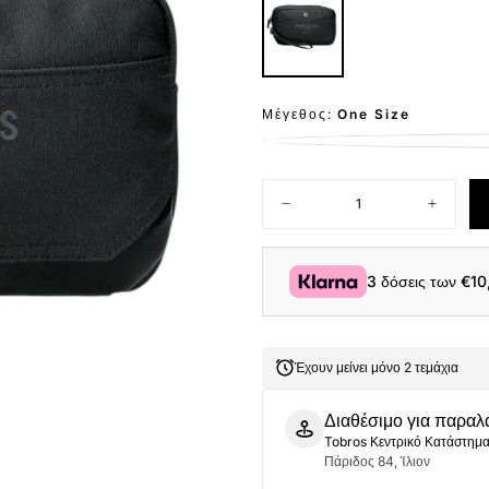
Μέγεθος:
One Size
Ποσότητα
Μείωση
Αύξηση
ποσότητας
ποσότητ
για
για
Pepe
Pepe
Jeans
Jeans
3 δόσεις των
€10
Τσαντάκι
Τσαντάκι
Χειρός
Χειρός
Berwick
Berwick
7474141-
7474141-
999
999
Έχουν μείνει μόνο 2 τεμάχια
Μαύρο
Μαύρο
Διαθέσιμο για παραλ
Tobros Κεντρικό Κατάστημ
Πάριδος 84, Ίλιον