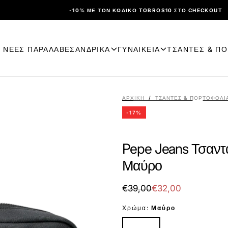
-10% ΜΕ ΤΟΝ ΚΩΔΙΚΌ TOBROS10 ΣΤΟ CHECKOUT
ΝΕΕΣ ΠΑΡΑΛΑΒΕΣ
ΑΝΔΡΙΚΑ
ΓΥΝΑΙΚΕΙΑ
ΤΣΑΝΤΕΣ & Π
ΑΡΧΙΚΉ
/
ΤΣΑΝΤΕΣ & ΠΟΡΤΟΦΟΛΙ
-
17
%
Pepe Jeans Τσαντά
Μαύρο
€32,00
Τιμή
Τιμή
€39,00
€32,00
με
Χρώμα:
Μαύρο
έκπτωση