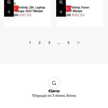
Bange
foxer
ΓΡΉΓΟΡΗ
ΓΡΉΓΟΡΗ
Σακίδιο πλάτης 29L Laptop
Σακίδιο Πλάτης Foxer
ΠΡΟΒΟΛΉ
ΠΡΟΒΟΛΉ
-
19
%
-
20
%
15,6” Bange 3057 Μαύρο
9151129F Μαύρο
€41,00
Τιμή
Ελάχιστη
€60,00
Τιμή
Ελάχιστη
€51,00
€41,00
€75,00
€60,00
ΠΡΟΣΘΉΚΗ
ΠΡΟΣΘΉΚΗ
ΣΤΟ
ΣΤΟ
τιμή
τιμή
ONE
ΚΑΛΆΘΙ
ONE
ΚΑΛΆΘΙ
SIZE
SIZE
1
2
3
…
5
Klarna
Πληρωμή σε 3 άτοκες δόσεις