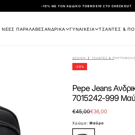
-10% ΜΕ ΤΟΝ ΚΩΔΙΚΌ TOBROS10 ΣΤΟ CHECKOUT
ΝΕΕΣ ΠΑΡΑΛΑΒΕΣ
ΑΝΔΡΙΚΑ
ΓΥΝΑΙΚΕΙΑ
ΤΣΑΝΤΕΣ & Π
ΑΡΧΙΚΉ
/
ΤΣΑΝΤΕΣ & ΠΟΡΤΟΦΟΛΙ
-
20
%
Pepe Jeans Ανδρι
7015242-999 Μα
€36,00
Τιμή
Τιμή
€45,00
€36,00
με
Χρώμα:
Μαύρο
έκπτωση