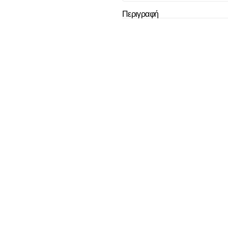
Περιγραφή
Το καλάθι
άδ
Δεν έχουν επιλεχ