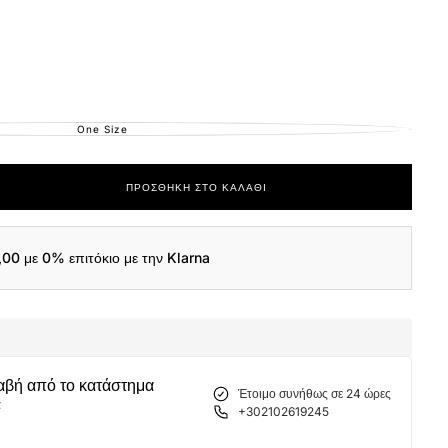
One Size
ΕΚΤΌΣ
ΑΠΟΘΈΜΑΤΟΣ
ΠΡΟΣΘΉΚΗ ΣΤΟ ΚΑΛΆΘΙ
ας
,00
με 0% επιτόκιο με την Klarna
αβή από το κατάστημα
Έτοιμο συνήθως σε 24 ώρες
α
+302102619245