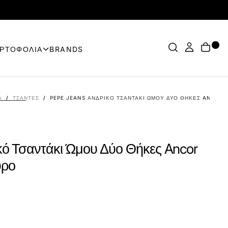
ΟΡΤΟΦΟΛΙΑ
BRANDS
Α
/
ΤΣΆΝΤΕΣ
/
PEPE JEANS ΑΝΔΡΙΚΌ ΤΣΑΝΤΆΚΙ ΏΜΟΥ ΔΎΟ ΘΉΚΕΣ ANCOR 
κό Τσαντάκι Ώμου Δύο Θήκες Ancor
ύρο