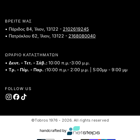
ΒΡΕΙΤΕ ΜΑΣ
• Πάριδος 84, Ίλιον, 13122 -
2102619245
• Πατρόκλου 62, Ίλιον, 13122 -
2168080040
ΩΡΑΡΙΟ ΚΑΤΑΣΤΗΜΑΤΩΝ
•
Δευτ. - Τετ. - Σάβ.:
10:00 π.μ.-3:00 μ.μ.
•
Τρ. - Πέμ. - Παρ. :
10:00 π.μ.- 2:00 μ.μ. | 5:00μμ - 9:00 μμ
FOLLOW US
©Tobros 1976 - 2026. All rights reserved
handcrafted by