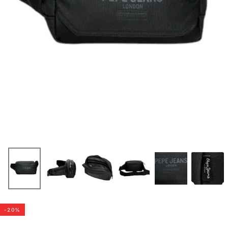
-
20
%