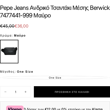
Pepe Jeans Ανδρικό Τσαντάκι Μέσης Berwick
7477441-999 Μαύρο
€36,00
Τιμή
Τιμή
€45,00
€36,00
με
Χρώμα:
Μαύρο
έκπτωση
Μέγεθος:
One Size
One Size
ΕΚΤΌΣ
ΑΠΟΘΈΜΑΤΟΣ
Ποσότητα
ΠΡΟΣΘΉΚΗ ΣΤΟ ΚΑΛΆΘΙ
Μείωση
Αύξηση
ποσότητας
ποσότητας
για
για
Pepe
Pepe
Jeans
Jeans
3 δόσεις των
€12,00
με 0% επιτόκιο με την Klarna