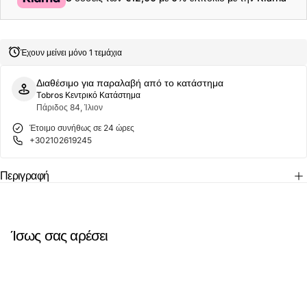
Ανδρικό
Ανδρικό
Τσαντάκι
Τσαντάκι
Μέσης
Μέσης
Berwick
Berwick
7477441-
7477441-
Έχουν μείνει μόνο 1 τεμάχια
999
999
Μαύρο
Μαύρο
Διαθέσιμο για παραλαβή από το κατάστημα
Tobros Κεντρικό Κατάστημα
Πάριδος 84, Ίλιον
Έτοιμο συνήθως σε 24 ώρες
+302102619245
Περιγραφή
Ίσως σας αρέσει