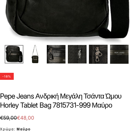
-
18
%
Pepe Jeans Ανδρική Μεγάλη Τσάντα Ώμου
Horley Tablet Bag 7815731-999 Μαύρο
€48,00
Τιμή
Τιμή
€59,00
€48,00
με
Χρώμα:
Μαύρο