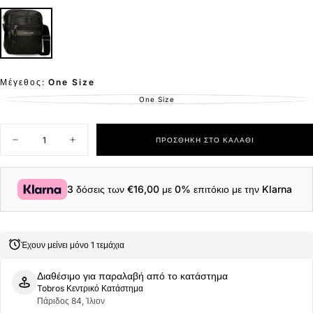
έκπτωση
Μέγεθος:
One Size
One Size
ΕΚΤΌΣ
ΑΠΟΘΈΜΑΤΟΣ
Ποσότητα
ΠΡΟΣΘΉΚΗ ΣΤΟ ΚΑΛΆΘΙ
Μείωση
Αύξηση
ποσότητας
ποσότητας
για
για
Pepe
Pepe
Jeans
Jeans
3 δόσεις των
€16,00
με 0% επιτόκιο με την Klarna
Ανδρική
Ανδρική
Μεγάλη
Μεγάλη
Τσάντα
Τσάντα
Ώμου
Ώμου
Horley
Horley
Έχουν μείνει μόνο 1 τεμάχια
Tablet
Tablet
Bag
Bag
7815731-
7815731-
Διαθέσιμο για παραλαβή από το κατάστημα
999
999
Tobros Κεντρικό Κατάστημα
Μαύρο
Μαύρο
Πάριδος 84, Ίλιον