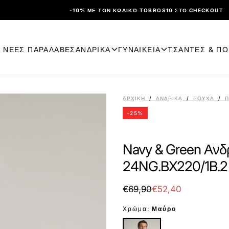
-10% ΜΕ ΤΟΝ ΚΩΔΙΚΌ TOBROS10 ΣΤΟ CHECKOUT
ΝΕΕΣ ΠΑΡΑΛΑΒΕΣ
ΑΝΔΡΙΚΑ
ΓΥΝΑΙΚΕΙΑ
ΤΣΑΝΤΕΣ & Π
ΑΡΧΙΚΉ
/
ΑΝΔΡΙΚΑ
/
ΡΟΎΧΑ
/
Π
-
25
%
Navy & Green Ανδ
24NG.BX220/1B.2 
€52,40
Τιμή
Τιμή
€69,90
€52,40
με
Χρώμα:
Μαύρο
έκπτωση