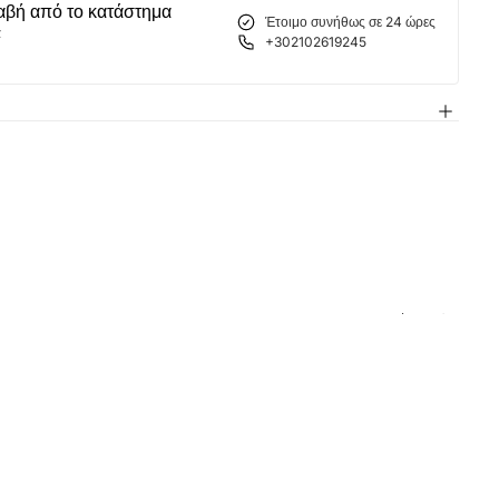
αβή από το κατάστημα
Έτοιμο συνήθως σε 24 ώρες
α
+302102619245
 σας είναι
ειο
θεί ακόμη προϊόντα