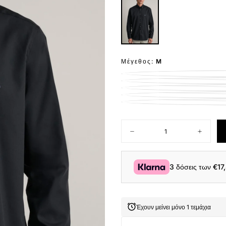
Μέγεθος:
M
Ποσότητα
Μείωση
Αύξηση
ποσότητας
ποσότητ
για
για
Navy
Navy
&amp;
&amp;
3 δόσεις των
€17
Green
Green
Ανδρικό
Ανδρικό
Πουκάμισο
Πουκάμι
Μακρυμάνικο
Μακρυμά
24NG.BX220/1B.2
24NG.BX
Έχουν μείνει μόνο 1 τεμάχια
Black
Black
Ink
Ink
Μαύρο
Μαύρο