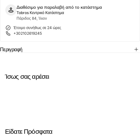
Beige
Beige
Διαθέσιμο για παραλαβή από το κατάστημα
Grey
Grey
Tobros Κεντρικό Κατάστημα
Μπεζ
Μπεζ
Πάριδος 84, Ίλιον
Έτοιμο συνήθως σε 24 ώρες
+302102619245
Περιγραφή
Ίσως σας αρέσει
Είδατε Πρόσφατα