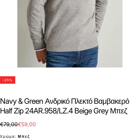
-
25
%
Navy & Green Ανδρικό Πλεκτό Βαμβακερό
Half Zip 24AR.958/LZ.4 Beige Grey Μπεζ
€59,00
Τιμή
Τιμή
€79,00
€59,00
με
Χρώμα:
Μπεζ
έκπτωση