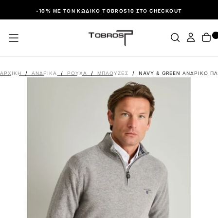
ΠΑΡΆΛΕΙΨΗ
-10% ΜΕ ΤΟΝ ΚΩΔΙΚΌ TOBROS10 ΣΤΟ CHECKOUT
ΑΡΧΙΚΉ
/
ΑΝΔΡΙΚΑ
/
ΡΟΎΧΑ
/
ΜΠΛΟΎΖΕΣ
/
NAVY & GREEN ΑΝΔΡΙΚΌ ΠΛ