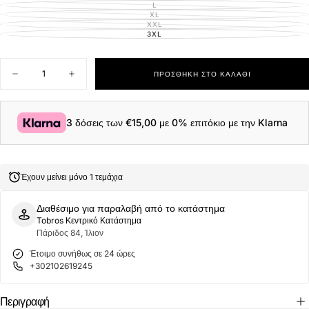
ΑΠΟΘΈΜΑΤΟΣ
L
ΕΚΤΌΣ
ΑΠΟΘΈΜΑΤΟΣ
XL
ΕΚΤΌΣ
ΑΠΟΘΈΜΑΤΟΣ
XXL
ΕΚΤΌΣ
ΑΠΟΘΈΜΑΤΟΣ
3XL
ΕΚΤΌΣ
ΑΠΟΘΈΜΑΤΟΣ
Ποσότητα
ΠΡΟΣΘΉΚΗ ΣΤΟ ΚΑΛΆΘΙ
Μείωση
Αύξηση
ποσότητας
ποσότητας
για
για
Navy
Navy
&amp;
&amp;
3 δόσεις των
€15,00
με 0% επιτόκιο με την Klarna
Green
Green
Ανδρικό
Ανδρικό
Πλεκτό
Πλεκτό
Βαμβακερό
Βαμβακερό
24YM.741/P.5
24YM.741/P.5
Έχουν μείνει μόνο 1 τεμάχια
Black
Black
Μαύρο
Μαύρο
Διαθέσιμο για παραλαβή από το κατάστημα
Tobros Κεντρικό Κατάστημα
Πάριδος 84, Ίλιον
Έτοιμο συνήθως σε 24 ώρες
+302102619245
Περιγραφή