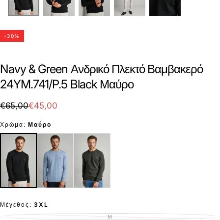
-
30
%
Navy & Green Ανδρικό Πλεκτό Βαμβακερό
24YM.741/P.5 Black Μαύρο
€45,00
Τιμή
Τιμή
€65,00
€45,00
με
Χρώμα:
Μαύρο
έκπτωση
Μέγεθος:
3XL
M
ΕΚΤΌΣ