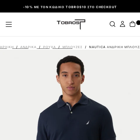
ΠΑΡΆΛΕΙΨΗ
-10% ΜΕ ΤΟΝ ΚΩΔΙΚΌ TOBROS10 ΣΤΟ CHECKOUT
ΑΡΧΙΚΉ
/
ΑΝΔΡΙΚΑ
/
ΡΟΎΧΑ
/
ΜΠΛΟΎΖΕΣ
/
NAUTICA ΑΝΔΡΙΚΉ ΜΠΛΟΎΖ