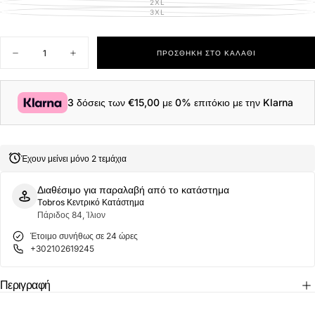
ΑΠΟΘΈΜΑΤΟΣ
2XL
ΕΚΤΌΣ
ΑΠΟΘΈΜΑΤΟΣ
3XL
ΕΚΤΌΣ
ΑΠΟΘΈΜΑΤΟΣ
Ποσότητα
ΠΡΟΣΘΉΚΗ ΣΤΟ ΚΑΛΆΘΙ
Μείωση
Αύξηση
ποσότητας
ποσότητας
για
για
Nautica
Nautica
Ανδρική
Ανδρική
3 δόσεις των
€15,00
με 0% επιτόκιο με την Klarna
Μπλούζα
Μπλούζα
Πόλο
Πόλο
Κοντομάνικη
Κοντομάνικη
Cabin
Cabin
Polo
Polo
Έχουν μείνει μόνο 2 τεμάχια
N1CR0110-
N1CR0110-
459
459
Navy
Navy
Διαθέσιμο για παραλαβή από το κατάστημα
Μπλε
Μπλε
Tobros Κεντρικό Κατάστημα
Σκούρο
Σκούρο
Πάριδος 84, Ίλιον
Έτοιμο συνήθως σε 24 ώρες
+302102619245
Περιγραφή