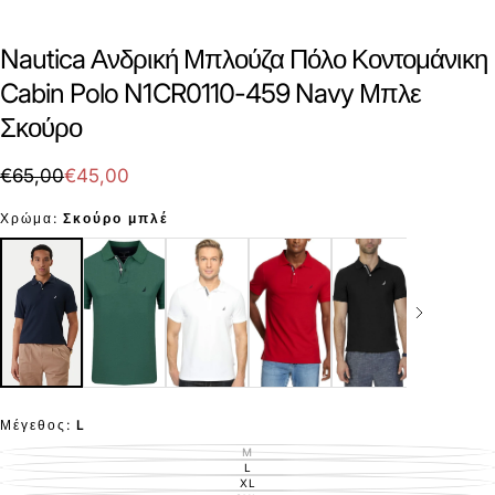
Nautica Ανδρική Μπλούζα Πόλο Κοντομάνικη
Cabin Polo N1CR0110-459 Navy Μπλε
Σκούρο
€45,00
Τιμή
Τιμή
€65,00
€45,00
με
Χρώμα:
Σκούρο μπλέ
έκπτωση
Μέγεθος:
L
M
ΕΚΤΌΣ
ΑΠΟΘΈΜΑΤΟΣ
L
ΕΚΤΌΣ
ΑΠΟΘΈΜΑΤΟΣ
XL
ΕΚΤΌΣ