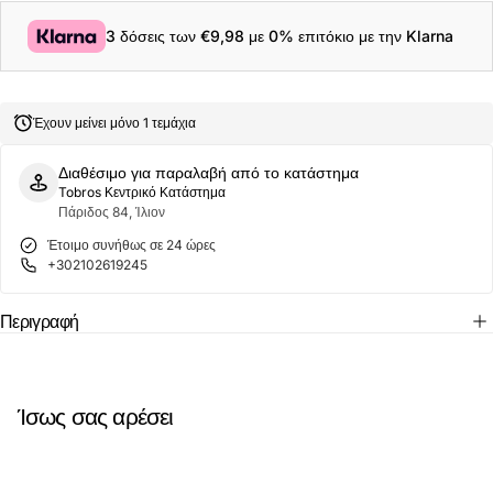
Lacoste
Lacoste
Serve
Serve
3 δόσεις των
€9,98
με 0% επιτόκιο με την Klarna
Slide
Slide
Ανδρικές
Ανδρικές
Παντόφλες
Παντόφλες
51CMA0023-
51CMA0023-
1R5
1R5
Έχουν μείνει μόνο 1 τεμάχια
WHT/GRN
WHT/GRN
Λευκό
Λευκό
Διαθέσιμο για παραλαβή από το κατάστημα
Tobros Κεντρικό Κατάστημα
Πάριδος 84, Ίλιον
Έτοιμο συνήθως σε 24 ώρες
+302102619245
Περιγραφή
Ίσως σας αρέσει