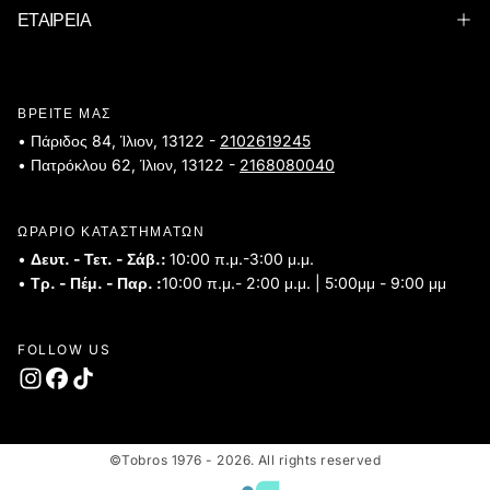
ΕΤΑΙΡΕΙΑ
ΒΡΕΙΤΕ ΜΑΣ
• Πάριδος 84, Ίλιον, 13122 -
2102619245
• Πατρόκλου 62, Ίλιον, 13122 -
2168080040
ΩΡΑΡΙΟ ΚΑΤΑΣΤΗΜΑΤΩΝ
•
Δευτ. - Τετ. - Σάβ.:
10:00 π.μ.-3:00 μ.μ.
•
Τρ. - Πέμ. - Παρ. :
10:00 π.μ.- 2:00 μ.μ. | 5:00μμ - 9:00 μμ
FOLLOW US
©Tobros 1976 - 2026. All rights reserved