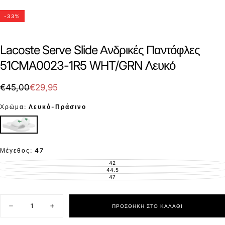
-
33
%
Lacoste Serve Slide Ανδρικές Παντόφλες
51CMA0023-1R5 WHT/GRN Λευκό
€29,95
Τιμή
Τιμή
€45,00
€29,95
με
Χρώμα:
Λευκό-Πράσινο
έκπτωση
Μέγεθος:
47
42
ΕΚΤΌΣ
ΑΠΟΘΈΜΑΤΟΣ
44.5
ΕΚΤΌΣ
ΑΠΟΘΈΜΑΤΟΣ
47
ΕΚΤΌΣ
ΑΠΟΘΈΜΑΤΟΣ
Ποσότητα
ΠΡΟΣΘΉΚΗ ΣΤΟ ΚΑΛΆΘΙ
Μείωση
Αύξηση
ποσότητας
ποσότητας
για
για