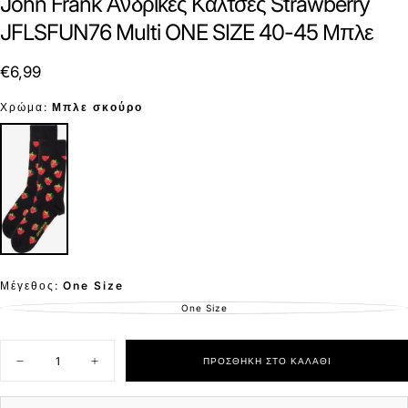
John Frank Ανδρικές Κάλτσες Strawberry
JFLSFUN76 Multi ONE SIZE 40-45 Μπλε
€6,99
Τιμή
€6,99
Χρώμα:
Μπλε σκούρο
Μέγεθος:
One Size
One Size
ΕΚΤΌΣ
ΑΠΟΘΈΜΑΤΟΣ
Ποσότητα
ΠΡΟΣΘΉΚΗ ΣΤΟ ΚΑΛΆΘΙ
Μείωση
Αύξηση
ποσότητας
ποσότητας
για
για
John
John