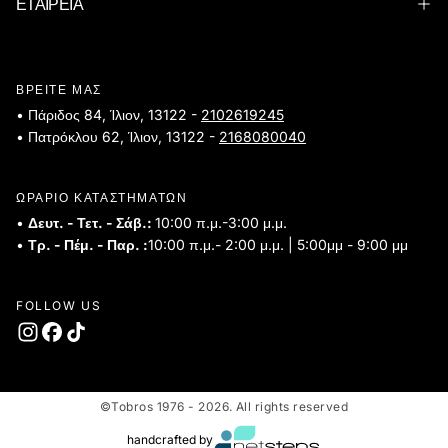
ΕΤΑΙΡΕΙΑ
ΒΡΕΙΤΕ ΜΑΣ
• Πάριδος 84, Ίλιον, 13122 -
2102619245
• Πατρόκλου 62, Ίλιον, 13122 -
2168080040
ΩΡΑΡΙΟ ΚΑΤΑΣΤΗΜΑΤΩΝ
•
Δευτ. - Τετ. - Σάβ.:
10:00 π.μ.-3:00 μ.μ.
•
Τρ. - Πέμ. - Παρ. :
10:00 π.μ.- 2:00 μ.μ. | 5:00μμ - 9:00 μμ
FOLLOW US
©Tobros 1976 - 2026. All rights reserved
handcrafted by