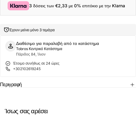
Frank
Frank
3 δόσεις των
€2,33
με 0% επιτόκιο με την Klarna
Ανδρικές
Ανδρικές
Κάλτσες
Κάλτσες
Strawberry
Strawberry
JFLSFUN76
JFLSFUN76
Multi
Multi
Έχουν μείνει μόνο 3 τεμάχια
ONE
ONE
SIZE
SIZE
40-
40-
Διαθέσιμο για παραλαβή από το κατάστημα
45
45
Tobros Κεντρικό Κατάστημα
Μπλε
Μπλε
Πάριδος 84, Ίλιον
Έτοιμο συνήθως σε 24 ώρες
+302102619245
Περιγραφή
Ίσως σας αρέσει